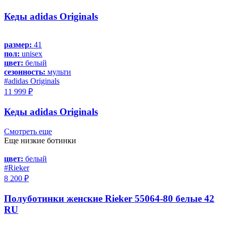
Кеды adidas Originals
размер:
41
пол:
unisex
цвет:
белый
сезонность:
мульти
#adidas Originals
11 999 ₽
Кеды adidas Originals
Смотреть еще
Еще низкие ботинки
цвет:
белый
#Rieker
8 200 ₽
Полуботинки женские Rieker 55064-80 белые 42
RU