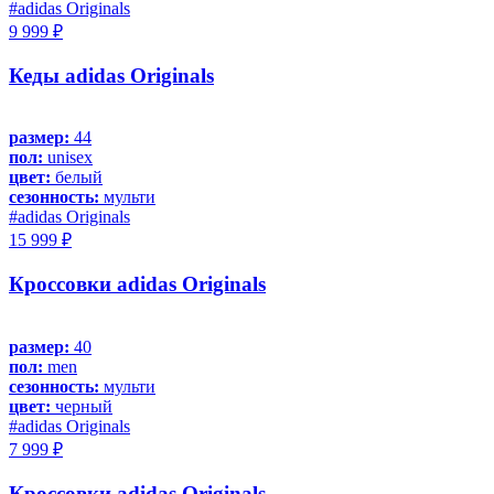
#adidas Originals
9 999 ₽
Кеды adidas Originals
размер:
44
пол:
unisex
цвет:
белый
сезонность:
мульти
#adidas Originals
15 999 ₽
Кроссовки adidas Originals
размер:
40
пол:
men
сезонность:
мульти
цвет:
черный
#adidas Originals
7 999 ₽
Кроссовки adidas Originals