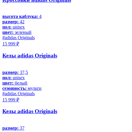
высота каблука:
4
размер:
42
пол:
unisex
цвет:
зеленый
#adidas Originals
15 999 ₽
Кеды adidas Originals
размер:
37,5
пол:
unisex
цвет:
белый
сезонность:
мульти
#adidas Originals
15 999 ₽
Кеды adidas Originals
размер:
37