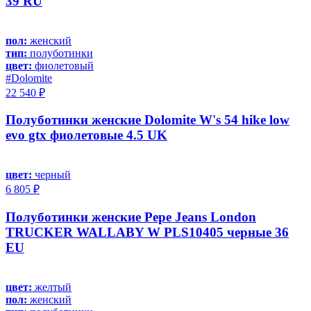
39 RU
пол:
женский
тип:
полуботинки
цвет:
фиолетовый
#Dolomite
22 540 ₽
Полуботинки женские Dolomite W's 54 hike low
evo gtx фиолетовые 4.5 UK
цвет:
черный
6 805 ₽
Полуботинки женские Pepe Jeans London
TRUCKER WALLABY W PLS10405 черные 36
EU
цвет:
желтый
пол:
женский