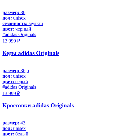
размер:
36
пол:
unisex
сезонность:
мульти
цвет:
черный
#adidas Originals
13 999 ₽
Кеды adidas Originals
размер:
36,5
пол:
unisex
цвет:
серый
#adidas Originals
13 999 ₽
Кроссовки adidas Originals
размер:
43
пол:
unisex
цвет:
белый