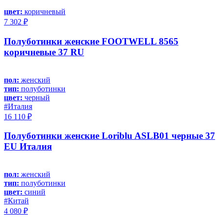
цвет:
коричневый
7 302 ₽
Полуботинки женские FOOTWELL 8565
коричневые 37 RU
пол:
женский
тип:
полуботинки
цвет:
черный
#Италия
16 110 ₽
Полуботинки женские Loriblu ASLB01 черные 37
EU Италия
пол:
женский
тип:
полуботинки
цвет:
синий
#Китай
4 080 ₽