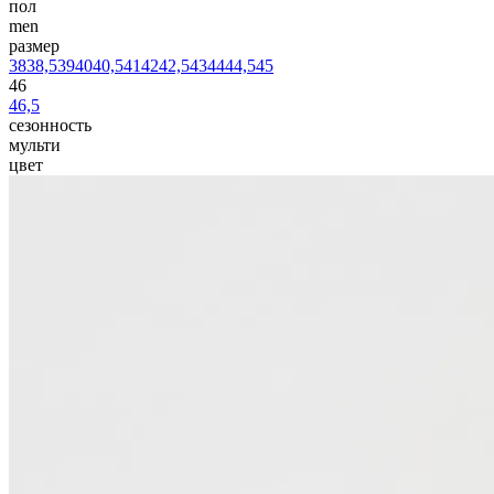
пол
men
размер
38
38,5
39
40
40,5
41
42
42,5
43
44
44,5
45
46
46,5
сезонность
мульти
цвет