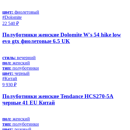
цвет:
фиолетовый
#Dolomite
22 540 ₽
Полуботинки женские Dolomite W's 54 hike low
evo gtx фиолетовые 6.5 UK
стиль:
вечерний
пол:
женский
тип:
полуботинки
цвет:
черный
#Китай
9 930 ₽
Полуботинки женские Tendance HCS270-5A
черные 41 EU Китай
пол:
женский
тип:
полуботинки
цвет:
розовый