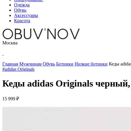
Одежда
Обувь
Аксессуары
Красота
Москва
Главная
Мужчинам
Обувь
Ботинки
Низкие ботинки
Кеды adida
#adidas Originals
Кеды adidas Originals черный,
15 999 ₽