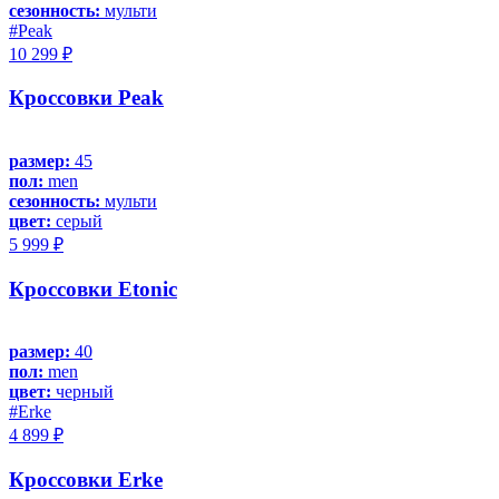
сезонность:
мульти
#Peak
10 299 ₽
Кроссовки Peak
размер:
45
пол:
men
сезонность:
мульти
цвет:
серый
5 999 ₽
Кроссовки Etonic
размер:
40
пол:
men
цвет:
черный
#Erke
4 899 ₽
Кроссовки Erke