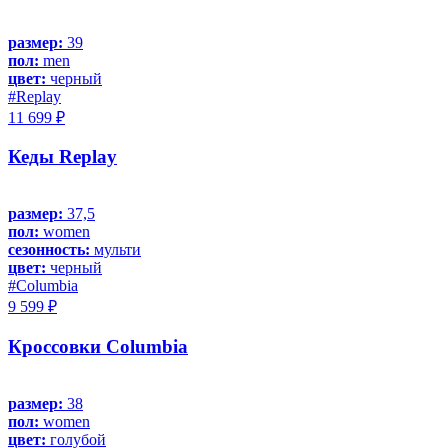
размер:
39
пол:
men
цвет:
черный
#Replay
11 699 ₽
Кеды Replay
размер:
37,5
пол:
women
сезонность:
мульти
цвет:
черный
#Columbia
9 599 ₽
Кроссовки Columbia
размер:
38
пол:
women
цвет:
голубой