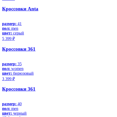
Кроссовки Anta
размер:
41
пол:
men
цвет:
серый
5 399 ₽
Кроссовки 361
размер:
35
пол:
women
цвет:
бирюзовый
3 399 ₽
Кроссовки 361
размер:
40
пол:
men
цвет:
черный