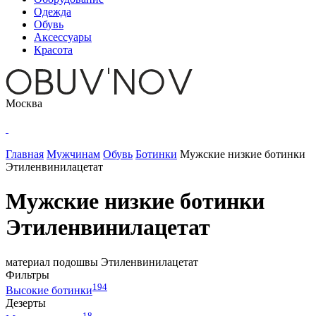
Одежда
Обувь
Аксессуары
Красота
Москва
Главная
Мужчинам
Обувь
Ботинки
Мужские низкие ботинки
Этиленвинилацетат
Мужские низкие ботинки
Этиленвинилацетат
материал подошвы
Этиленвинилацетат
Фильтры
194
Высокие ботинки
Дезерты
18