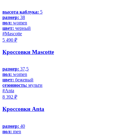
высота каблука:
5
размер:
38
пол:
women
цвет:
черный
#Mascotte
5 490 ₽
Кроссовки Mascotte
размер:
37,5
пол:
women
цвет:
бежевый
сезонность:
мульти
#Anta
8 392 ₽
Кроссовки Anta
размер:
40
пол:
men