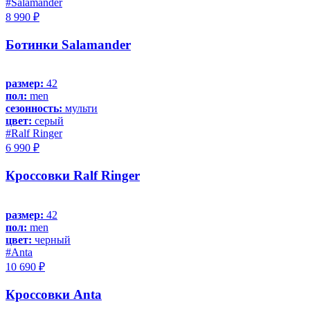
#Salamander
8 990 ₽
Ботинки Salamander
размер:
42
пол:
men
сезонность:
мульти
цвет:
серый
#Ralf Ringer
6 990 ₽
Кроссовки Ralf Ringer
размер:
42
пол:
men
цвет:
черный
#Anta
10 690 ₽
Кроссовки Anta