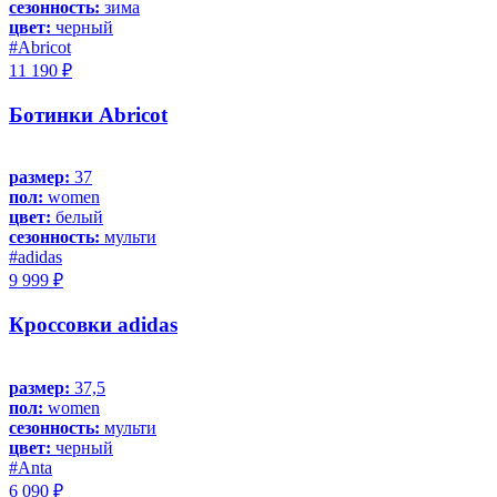
сезонность:
зима
цвет:
черный
#Abricot
11 190 ₽
Ботинки Abricot
размер:
37
пол:
women
цвет:
белый
сезонность:
мульти
#adidas
9 999 ₽
Кроссовки adidas
размер:
37,5
пол:
women
сезонность:
мульти
цвет:
черный
#Anta
6 090 ₽