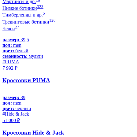
Мартинсы и др.
323
Низкие ботинки
5
Тимберленды и др.
120
Трекинговые ботинки
27
Челси
размер:
39,5
пол:
men
цвет:
белый
сезонность:
мульти
#PUMA
7 992 ₽
Кроссовки PUMA
размер:
39
пол:
men
цвет:
черный
#Hide & Jack
51 000 ₽
Кроссовки Hide & Jack