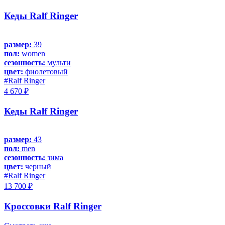
Кеды Ralf Ringer
размер:
39
пол:
women
сезонность:
мульти
цвет:
фиолетовый
#Ralf Ringer
4 670 ₽
Кеды Ralf Ringer
размер:
43
пол:
men
сезонность:
зима
цвет:
черный
#Ralf Ringer
13 700 ₽
Кроссовки Ralf Ringer