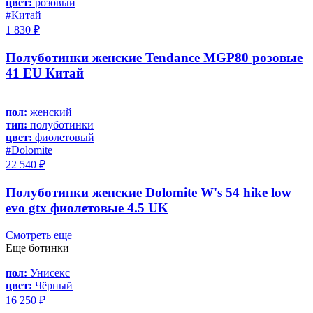
цвет:
розовый
#Китай
1 830 ₽
Полуботинки женские Tendance MGP80 розовые
41 EU Китай
пол:
женский
тип:
полуботинки
цвет:
фиолетовый
#Dolomite
22 540 ₽
Полуботинки женские Dolomite W's 54 hike low
evo gtx фиолетовые 4.5 UK
Смотреть еще
Еще ботинки
пол:
Унисекс
цвет:
Чёрный
16 250 ₽