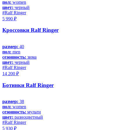
пол:
women
цвет:
черный
#Ralf Ringer
5 990 ₽
Кроссовки Ralf Ringer
размер:
40
пол:
men
сезонность:
зима
цвет:
черный
#Ralf Ringer
14 200 ₽
Ботинки Ralf Ringer
размер:
38
пол:
women
сезонность:
мульти
цвет:
разноцветный
#Ralf Ringer
5 930 ₽