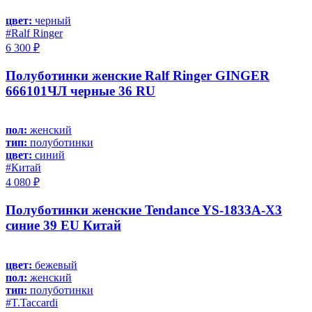
цвет:
черный
#Ralf Ringer
6 300 ₽
Полуботинки женские Ralf Ringer GINGER
666101ЧЛ черные 36 RU
пол:
женский
тип:
полуботинки
цвет:
синий
#Китай
4 080 ₽
Полуботинки женские Tendance YS-1833A-X3
синие 39 EU Китай
цвет:
бежевый
пол:
женский
тип:
полуботинки
#T.Taccardi