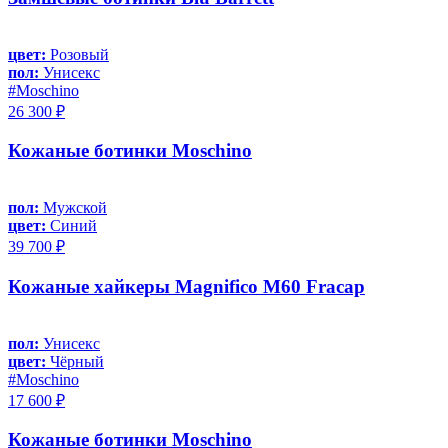
цвет:
Розовый
пол:
Унисекс
#Moschino
26 300 ₽
Кожаные ботинки Moschino
пол:
Мужской
цвет:
Синий
39 700 ₽
Кожаные хайкеры Magnifico M60 Fracap
пол:
Унисекс
цвет:
Чёрный
#Moschino
17 600 ₽
Кожаные ботинки Moschino