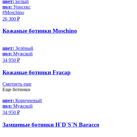
цвет:
Белый
пол:
Унисекс
#Moschino
26 300 ₽
Кожаные ботинки Moschino
цвет:
Зелёный
пол:
Мужской
34 950 ₽
Кожаные ботинки Fracap
Смотреть еще
Еще ботинки
цвет:
Коричневый
пол:
Мужской
34 950 ₽
Замшевые ботинки H`D`S`N Baracco