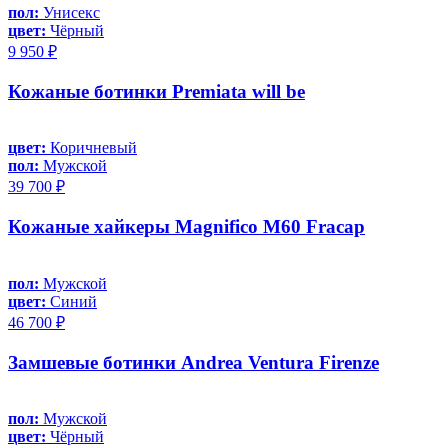
пол:
Унисекс
цвет:
Чёрный
9 950 ₽
Кожаные ботинки Premiata will be
цвет:
Коричневый
пол:
Мужской
39 700 ₽
Кожаные хайкеры Magnifico M60 Fracap
пол:
Мужской
цвет:
Синий
46 700 ₽
Замшевые ботинки Andrea Ventura Firenze
пол:
Мужской
цвет:
Чёрный