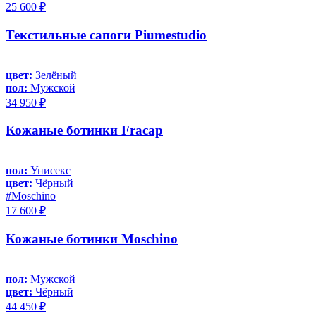
25 600 ₽
Текстильные сапоги Piumestudio
цвет:
Зелёный
пол:
Мужской
34 950 ₽
Кожаные ботинки Fracap
пол:
Унисекс
цвет:
Чёрный
#Moschino
17 600 ₽
Кожаные ботинки Moschino
пол:
Мужской
цвет:
Чёрный
44 450 ₽