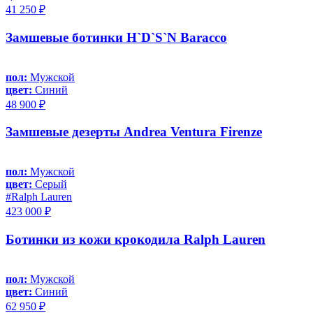
41 250 ₽
Замшевые ботинки H`D`S`N Baracco
пол:
Мужской
цвет:
Синий
48 900 ₽
Замшевые дезерты Andrea Ventura Firenze
пол:
Мужской
цвет:
Серый
#Ralph Lauren
423 000 ₽
Ботинки из кожи крокодила Ralph Lauren
пол:
Мужской
цвет:
Синий
62 950 ₽