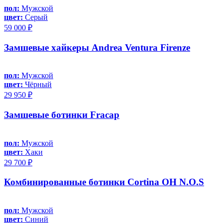
пол:
Мужской
цвет:
Серый
59 000 ₽
Замшевые хайкеры Andrea Ventura Firenze
пол:
Мужской
цвет:
Чёрный
29 950 ₽
Замшевые ботинки Fracap
пол:
Мужской
цвет:
Хаки
29 700 ₽
Комбинированные ботинки Cortina OH N.O.S
пол:
Мужской
цвет:
Синий