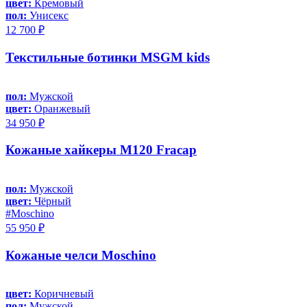
цвет:
Кремовый
пол:
Унисекс
12 700 ₽
Текстильные ботинки MSGM kids
пол:
Мужской
цвет:
Оранжевый
34 950 ₽
Кожаные хайкеры M120 Fracap
пол:
Мужской
цвет:
Чёрный
#Moschino
55 950 ₽
Кожаные челси Moschino
цвет:
Коричневый
пол:
Мужской