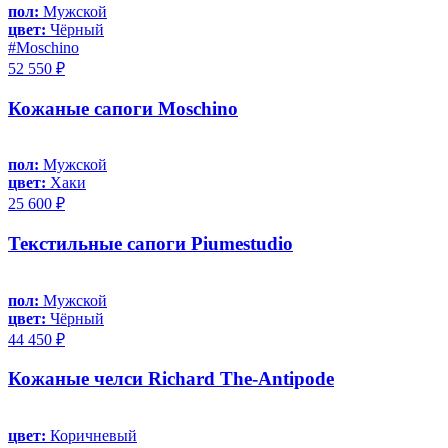
пол:
Мужской
цвет:
Чёрный
#Moschino
52 550 ₽
Кожаные сапоги Moschino
пол:
Мужской
цвет:
Хаки
25 600 ₽
Текстильные сапоги Piumestudio
пол:
Мужской
цвет:
Чёрный
44 450 ₽
Кожаные челси Richard The-Antipode
цвет:
Коричневый