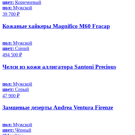
цвет:
Коричневый
пол:
Мужской
39 700 ₽
Кожаные хайкеры Magnifico M60 Fracap
пол:
Мужской
цвет:
Синий
494 500 ₽
Челси из кожи аллигатора Santoni Precious
пол:
Мужской
цвет:
Серый
47 900 ₽
Замшевые дезерты Andrea Ventura Firenze
пол:
Мужской
цвет:
Чёрный