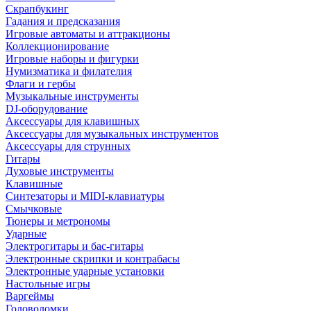
Скрапбукинг
Гадания и предсказания
Игровые автоматы и аттракционы
Коллекционирование
Игровые наборы и фигурки
Нумизматика и филателия
Флаги и гербы
Музыкальные инструменты
DJ-оборудование
Аксессуары для клавишных
Аксессуары для музыкальных инструментов
Аксессуары для струнных
Гитары
Духовые инструменты
Клавишные
Синтезаторы и MIDI-клавиатуры
Смычковые
Тюнеры и метрономы
Ударные
Электрогитары и бас-гитары
Электронные скрипки и контрабасы
Электронные ударные установки
Настольные игры
Варгеймы
Головоломки