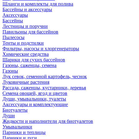
Шланги и комплекты для полива
Бассейны и аксессуары
Аксессуары
Бассейны
Лестницы и поручни
Павильоны для бассейнов
Пылесосы
Тенты и подстилки
Фильтры, насосы и хлоргенераторы
Химические средства
Шарики для сухих бассейнов
Газоны, саженцы, семена
Газоны
Лук севок, семенной картофель, чеснок
Луковичные растения
Рассада, саженцы, кустарники, деревья
Семена овощей, ягод и цветов
Души, умывальники, туалеты
Аксессуары и комплектующие
Биотуалеты
Души
Жидкости и наполнители для биотуалетов
Умывальники
Парники и теплицы
Парники и дуги