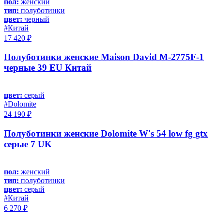
пол:
женский
тип:
полуботинки
цвет:
черный
#Китай
17 420 ₽
Полуботинки женские Maison David M-2775F-1
черные 39 EU Китай
цвет:
серый
#Dolomite
24 190 ₽
Полуботинки женские Dolomite W's 54 low fg gtx
серые 7 UK
пол:
женский
тип:
полуботинки
цвет:
серый
#Китай
6 270 ₽