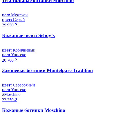
Текстильные ботинки Moschino
пол:
Мужской
цвет:
Серый
29 950 ₽
Кожаные челси Seboy`s
цвет:
Коричневый
пол:
Унисекс
20 700 ₽
Замшевые ботинки Montelpare Tradition
цвет:
Серебряный
пол:
Унисекс
#Moschino
22 250 ₽
Кожаные ботинки Moschino