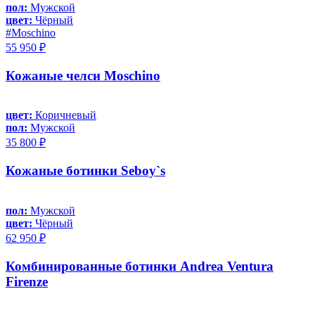
пол:
Мужской
цвет:
Чёрный
#Moschino
55 950 ₽
Кожаные челси Moschino
цвет:
Коричневый
пол:
Мужской
35 800 ₽
Кожаные ботинки Seboy`s
пол:
Мужской
цвет:
Чёрный
62 950 ₽
Комбинированные ботинки Andrea Ventura
Firenze