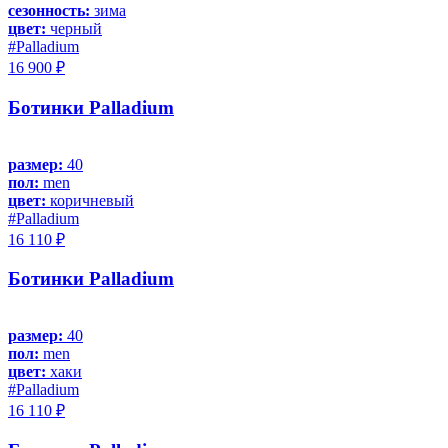
сезонность:
зима
цвет:
черный
#Palladium
16 900 ₽
Ботинки Palladium
размер:
40
пол:
men
цвет:
коричневый
#Palladium
16 110 ₽
Ботинки Palladium
размер:
40
пол:
men
цвет:
хаки
#Palladium
16 110 ₽