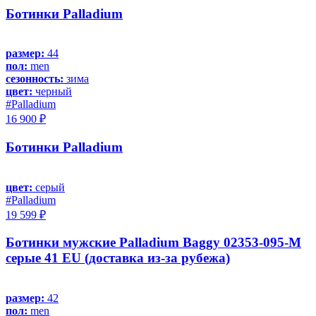
Ботинки Palladium
размер:
44
пол:
men
сезонность:
зима
цвет:
черный
#Palladium
16 900 ₽
Ботинки Palladium
цвет:
серый
#Palladium
19 599 ₽
Ботинки мужские Palladium Baggy 02353-095-M
серые 41 EU (доставка из-за рубежа)
размер:
42
пол:
men