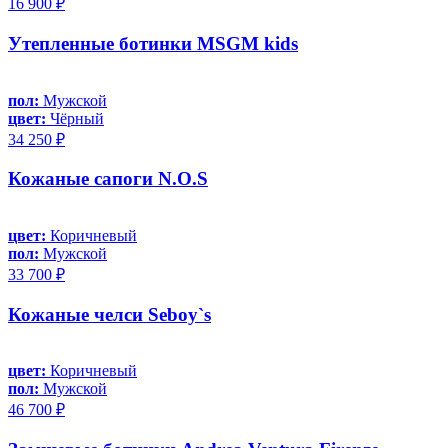
16 900 ₽
Утепленные ботинки MSGM kids
пол:
Мужской
цвет:
Чёрный
34 250 ₽
Кожаные сапоги N.O.S
цвет:
Коричневый
пол:
Мужской
33 700 ₽
Кожаные челси Seboy`s
цвет:
Коричневый
пол:
Мужской
46 700 ₽