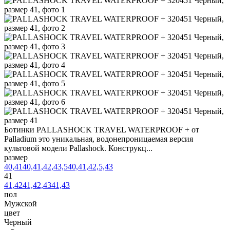
Ботинки PALLASHOCK TRAVEL WATERPROOF + от
Palladium это уникальная, водонепроницаемая версия
культовой модели Pallashock. Конструкц...
размер
40,41
40,41,42,43,5
40,41,42,5,43
41
41,42
41,42,43
41,43
пол
Мужской
цвет
Черный