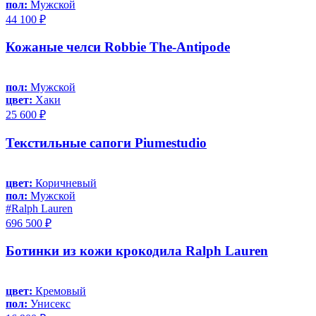
пол:
Мужской
44 100 ₽
Кожаные челси Robbie The-Antipode
пол:
Мужской
цвет:
Хаки
25 600 ₽
Текстильные сапоги Piumestudio
цвет:
Коричневый
пол:
Мужской
#Ralph Lauren
696 500 ₽
Ботинки из кожи крокодила Ralph Lauren
цвет:
Кремовый
пол:
Унисекс