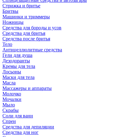
Солнцезащитные средства и автозагары
Стрижка и бритье
Бритвы
Машинки и триммеры
Ножницы
Средства для бороды и усов
Средства для бритья
Средства после бритья
Тело
Антицеллюлитные средства
Гели для душа
Дезодоранты
Кремы для тела
Лосьоны
Маски для тела
Масла
Массажеры и аппараты
Молочко
Мочалки
Мыло
Скрабы
Соли для ванн
Спреи
Средства для депиляции
Средства для ног