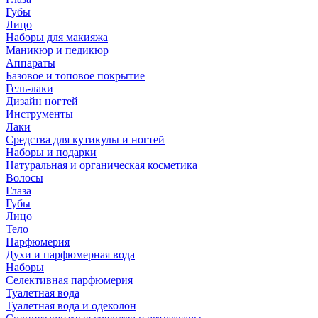
Губы
Лицо
Наборы для макияжа
Маникюр и педикюр
Аппараты
Базовое и топовое покрытие
Гель-лаки
Дизайн ногтей
Инструменты
Лаки
Средства для кутикулы и ногтей
Наборы и подарки
Натуральная и органическая косметика
Волосы
Глаза
Губы
Лицо
Тело
Парфюмерия
Духи и парфюмерная вода
Наборы
Селективная парфюмерия
Туалетная вода
Туалетная вода и одеколон