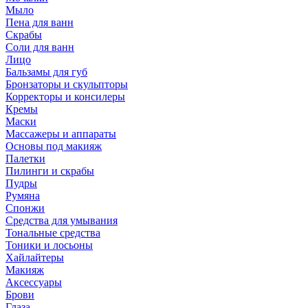
Мыло
Пена для ванн
Скрабы
Соли для ванн
Лицо
Бальзамы для губ
Бронзаторы и скульпторы
Корректоры и консилеры
Кремы
Маски
Массажеры и аппараты
Основы под макияж
Палетки
Пилинги и скрабы
Пудры
Румяна
Спонжи
Средства для умывания
Тональные средства
Тоники и лосьоны
Хайлайтеры
Макияж
Аксессуары
Брови
Глаза