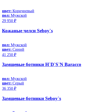
цвет:
Коричневый
пол:
Мужской
29 950 ₽
Кожаные челси Seboy`s
пол:
Мужской
цвет:
Синий
41 250 ₽
Замшевые ботинки H`D`S`N Baracco
пол:
Мужской
цвет:
Серый
36 350 ₽
Замшевые ботинки Seboy`s