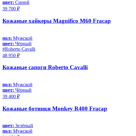
цвет:
Синий
39 700 ₽
Кожаные хайкеры Magnifico M60 Fracap
пол:
Мужской
цвет:
Чёрный
#Roberto Cavalli
48 950 ₽
Кожаные сапоги Roberto Cavalli
пол:
Мужской
цвет:
Чёрный
39 400 ₽
Кожаные ботинки Monkey R400 Fracap
цвет:
Зелёный
пол:
Мужской