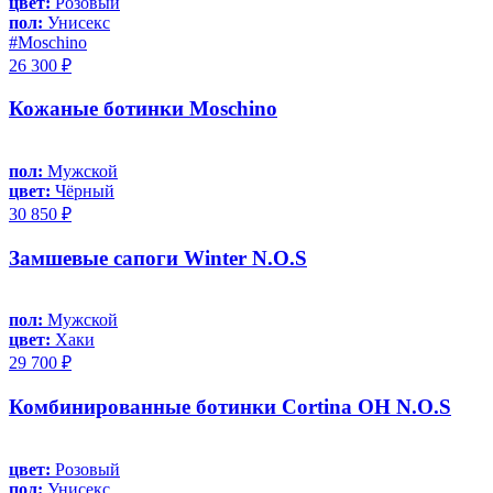
цвет:
Розовый
пол:
Унисекс
#Moschino
26 300 ₽
Кожаные ботинки Moschino
пол:
Мужской
цвет:
Чёрный
30 850 ₽
Замшевые сапоги Winter N.O.S
пол:
Мужской
цвет:
Хаки
29 700 ₽
Комбинированные ботинки Cortina OH N.O.S
цвет:
Розовый
пол:
Унисекс