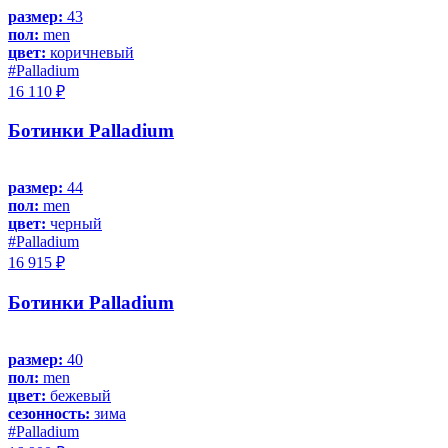
размер:
43
пол:
men
цвет:
коричневый
#Palladium
16 110 ₽
Ботинки Palladium
размер:
44
пол:
men
цвет:
черный
#Palladium
16 915 ₽
Ботинки Palladium
размер:
40
пол:
men
цвет:
бежевый
сезонность:
зима
#Palladium