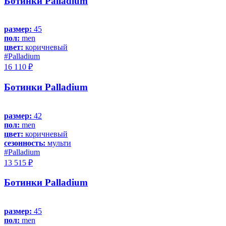
Ботинки Palladium
размер:
45
пол:
men
цвет:
коричневый
#Palladium
16 110 ₽
Ботинки Palladium
размер:
42
пол:
men
цвет:
коричневый
сезонность:
мульти
#Palladium
13 515 ₽
Ботинки Palladium
размер:
45
пол:
men