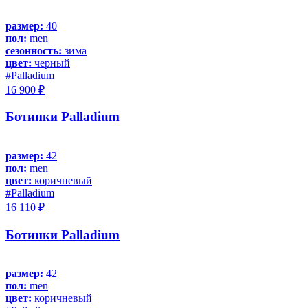
размер:
40
пол:
men
сезонность:
зима
цвет:
черный
#Palladium
16 900 ₽
Ботинки Palladium
размер:
42
пол:
men
цвет:
коричневый
#Palladium
16 110 ₽
Ботинки Palladium
размер:
42
пол:
men
цвет:
коричневый