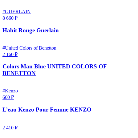
#GUERLAIN
8 660 ₽
Habit Rouge Guerlain
#United Colors of Benetton
2 160 ₽
Colors Man Blue UNITED COLORS OF
BENETTON
#Kenzo
660 ₽
L’eau Kenzo Pour Femme KENZO
2 410 ₽