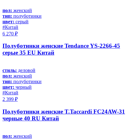
пол:
женский
тип:
полуботинки
цвет:
серый
#Китай
6 270 ₽
Полуботинки женские Tendance YS-2266-45
серые 35 EU Китай
стиль:
деловой
пол:
женский
тип:
полуботинки
цвет:
черный
#Китай
2 399 ₽
Полуботинки женские T.Taccardi FC24AW-31
черные 40 RU Китай
пол:
женский