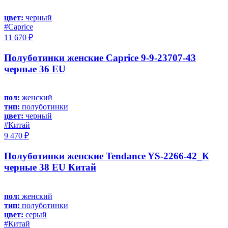
цвет:
черный
#Caprice
11 670 ₽
Полуботинки женские Caprice 9-9-23707-43
черные 36 EU
пол:
женский
тип:
полуботинки
цвет:
черный
#Китай
9 470 ₽
Полуботинки женские Tendance YS-2266-42_К
черные 38 EU Китай
пол:
женский
тип:
полуботинки
цвет:
серый
#Китай