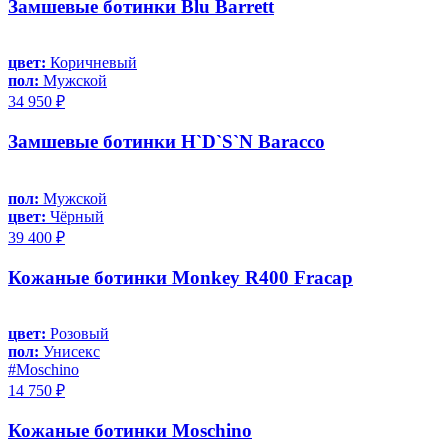
Замшевые ботинки Blu Barrett
цвет:
Коричневый
пол:
Мужской
34 950 ₽
Замшевые ботинки H`D`S`N Baracco
пол:
Мужской
цвет:
Чёрный
39 400 ₽
Кожаные ботинки Monkey R400 Fracap
цвет:
Розовый
пол:
Унисекс
#Moschino
14 750 ₽
Кожаные ботинки Moschino