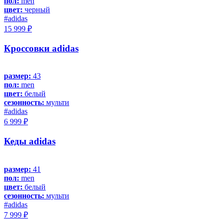
пол:
men
цвет:
черный
#adidas
15 999 ₽
Кроссовки adidas
размер:
43
пол:
men
цвет:
белый
сезонность:
мульти
#adidas
6 999 ₽
Кеды adidas
размер:
41
пол:
men
цвет:
белый
сезонность:
мульти
#adidas
7 999 ₽