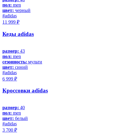
пол:
men
цвет:
черный
#adidas
11 999 ₽
Кеды adidas
размер:
43
пол:
men
сезонность:
мульти
цвет:
синий
#adidas
6 999 ₽
Кроссовки adidas
размер:
40
пол:
men
цвет:
белый
#adidas
3 700 ₽