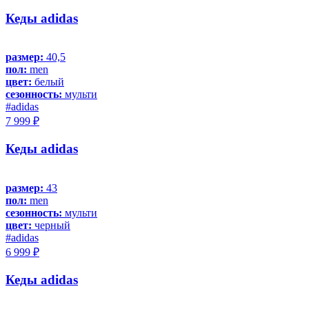
Кеды adidas
размер:
40,5
пол:
men
цвет:
белый
сезонность:
мульти
#adidas
7 999 ₽
Кеды adidas
размер:
43
пол:
men
сезонность:
мульти
цвет:
черный
#adidas
6 999 ₽
Кеды adidas