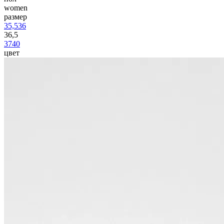
women
размер
35,5
36
36,5
37
40
цвет