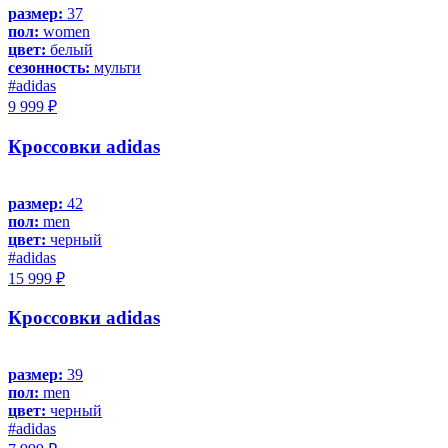
размер:
37
пол:
women
цвет:
белый
сезонность:
мульти
#adidas
9 999 ₽
Кроссовки adidas
размер:
42
пол:
men
цвет:
черный
#adidas
15 999 ₽
Кроссовки adidas
размер:
39
пол:
men
цвет:
черный
#adidas