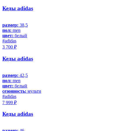
Кеды adidas
размер:
38,5
пол:
men
цвет:
белый
#adidas
3 700 ₽
Кеды adidas
размер:
42,5
пол:
men
цвет:
белый
сезонность:
мульти
#adidas
7 999 ₽
Кеды adidas
размер:
46