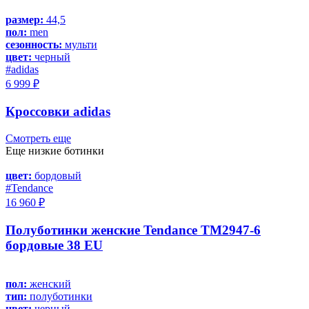
размер:
44,5
пол:
men
сезонность:
мульти
цвет:
черный
#adidas
6 999 ₽
Кроссовки adidas
Смотреть еще
Еще низкие ботинки
цвет:
бордовый
#Tendance
16 960 ₽
Полуботинки женские Tendance TM2947-6
бордовые 38 EU
пол:
женский
тип:
полуботинки
цвет:
черный