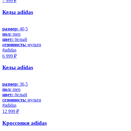
7 999 ₽
Кеды adidas
размер:
40,5
пол:
men
цвет:
белый
сезонность:
мульти
#adidas
6 999 ₽
Кеды adidas
размер:
36,5
пол:
men
цвет:
белый
сезонность:
мульти
#adidas
12 999 ₽
Кроссовки adidas