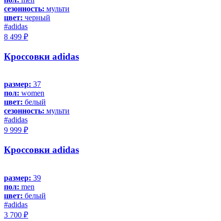
сезонность:
мульти
цвет:
черный
#adidas
8 499 ₽
Кроссовки adidas
размер:
37
пол:
women
цвет:
белый
сезонность:
мульти
#adidas
9 999 ₽
Кроссовки adidas
размер:
39
пол:
men
цвет:
белый
#adidas
3 700 ₽