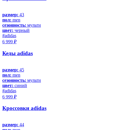
размер:
43
пол:
men
сезонность:
мульти
цвет:
черный
#adidas
6 999 ₽
Кеды adidas
размер:
45
пол:
men
сезонность:
мульти
цвет:
синий
#adidas
6 999 ₽
Кроссовки adidas
размер:
44
пол:
men