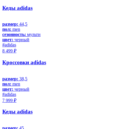
Кеды adidas
размер:
44,5
пол:
men
сезонность:
мульти
цвет:
черный
#adidas
8 499 ₽
Кроссовки adidas
размер:
38,5
пол:
men
цвет:
черный
#adidas
7 999 ₽
Кеды adidas
размер:
45