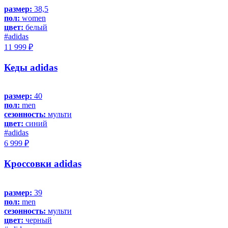
размер:
38,5
пол:
women
цвет:
белый
#adidas
11 999 ₽
Кеды adidas
размер:
40
пол:
men
сезонность:
мульти
цвет:
синий
#adidas
6 999 ₽
Кроссовки adidas
размер:
39
пол:
men
сезонность:
мульти
цвет:
черный