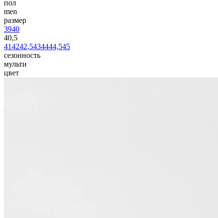
пол
men
размер
39
40
40,5
41
42
42,5
43
44
44,5
45
сезонность
мульти
цвет