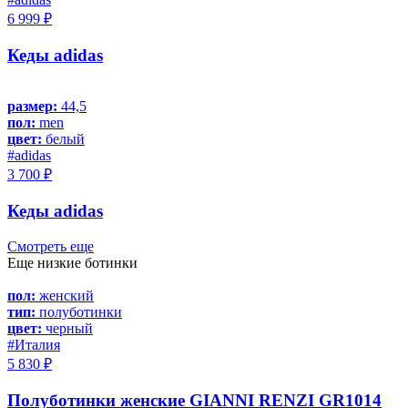
6 999 ₽
Кеды adidas
размер:
44,5
пол:
men
цвет:
белый
#adidas
3 700 ₽
Кеды adidas
Смотреть еще
Еще низкие ботинки
пол:
женский
тип:
полуботинки
цвет:
черный
#Италия
5 830 ₽
Полуботинки женские GIANNI RENZI GR1014