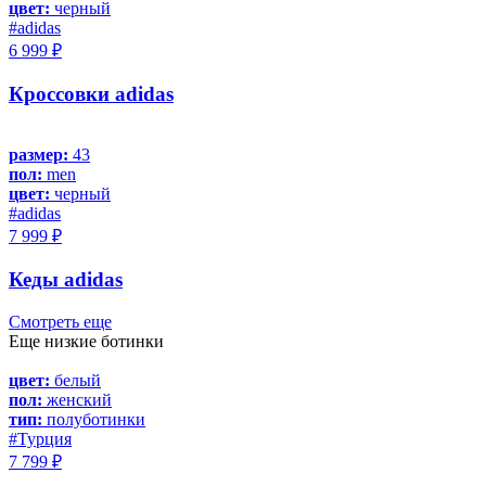
цвет:
черный
#adidas
6 999 ₽
Кроссовки adidas
размер:
43
пол:
men
цвет:
черный
#adidas
7 999 ₽
Кеды adidas
Смотреть еще
Еще низкие ботинки
цвет:
белый
пол:
женский
тип:
полуботинки
#Турция
7 799 ₽