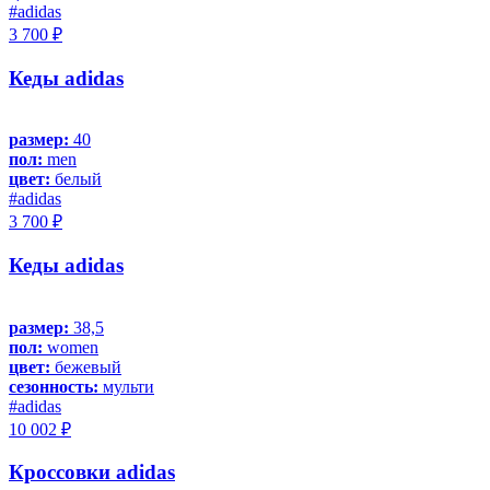
#adidas
3 700 ₽
Кеды adidas
размер:
40
пол:
men
цвет:
белый
#adidas
3 700 ₽
Кеды adidas
размер:
38,5
пол:
women
цвет:
бежевый
сезонность:
мульти
#adidas
10 002 ₽
Кроссовки adidas