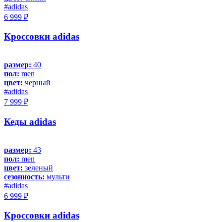
#adidas
6 999 ₽
Кроссовки adidas
размер:
40
пол:
men
цвет:
черный
#adidas
7 999 ₽
Кеды adidas
размер:
43
пол:
men
цвет:
зеленый
сезонность:
мульти
#adidas
6 999 ₽
Кроссовки adidas