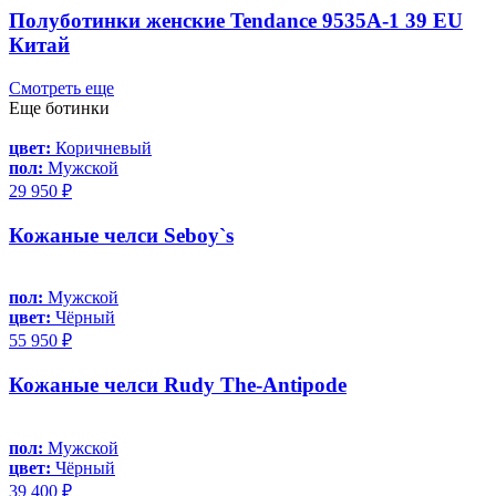
Полуботинки женские Tendance 9535A-1 39 EU
Китай
Смотреть еще
Еще ботинки
цвет:
Коричневый
пол:
Мужской
29 950 ₽
Кожаные челси Seboy`s
пол:
Мужской
цвет:
Чёрный
55 950 ₽
Кожаные челси Rudy The-Antipode
пол:
Мужской
цвет:
Чёрный
39 400 ₽