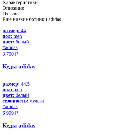
Характеристики
Описание
Отзывы
Еще низкие ботинки adidas
размер:
44
пол:
men
цвет:
белый
#adidas
3 700 ₽
Кеды adidas
размер:
44,5
пол:
men
цвет:
белый
сезонность:
мульти
#adidas
6 999 ₽
Кеды adidas