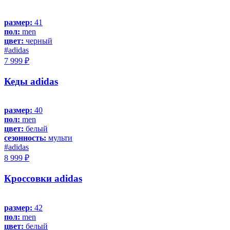
размер:
41
пол:
men
цвет:
черный
#adidas
7 999 ₽
Кеды adidas
размер:
40
пол:
men
цвет:
белый
сезонность:
мульти
#adidas
8 999 ₽
Кроссовки adidas
размер:
42
пол:
men
цвет:
белый