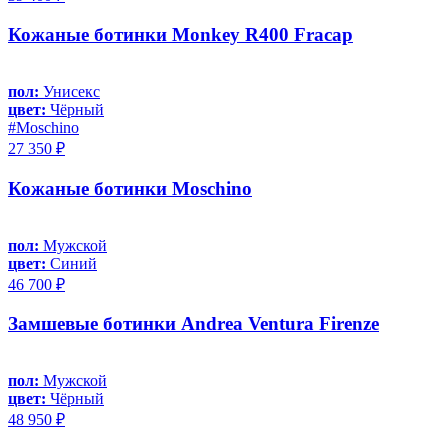
Кожаные ботинки Monkey R400 Fracap
пол:
Унисекс
цвет:
Чёрный
#Moschino
27 350 ₽
Кожаные ботинки Moschino
пол:
Мужской
цвет:
Синий
46 700 ₽
Замшевые ботинки Andrea Ventura Firenze
пол:
Мужской
цвет:
Чёрный
48 950 ₽