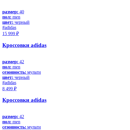
размер:
40
пол:
men
цвет:
черный
#adidas
15 999 ₽
Кроссовки adidas
размер:
42
пол:
men
сезонность:
мульти
цвет:
черный
#adidas
8 499 ₽
Кроссовки adidas
размер:
42
пол:
men
сезонность:
мульти