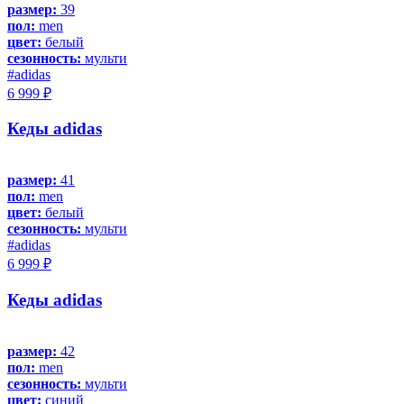
размер:
39
пол:
men
цвет:
белый
сезонность:
мульти
#adidas
6 999 ₽
Кеды adidas
размер:
41
пол:
men
цвет:
белый
сезонность:
мульти
#adidas
6 999 ₽
Кеды adidas
размер:
42
пол:
men
сезонность:
мульти
цвет:
синий