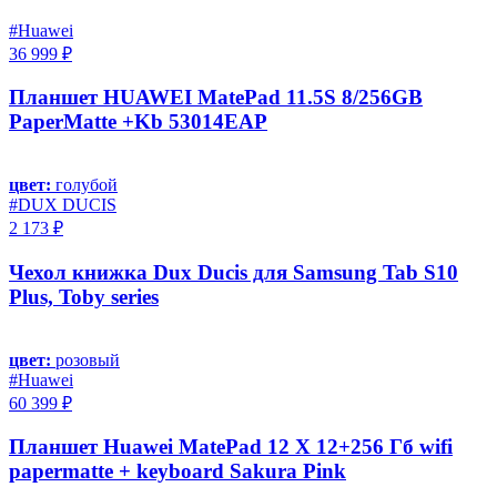
#Huawei
36 999 ₽
Планшет HUAWEI MatePad 11.5S 8/256GB
PaperMatte +Kb 53014EAP
цвет:
голубой
#DUX DUCIS
2 173 ₽
Чехол книжка Dux Ducis для Samsung Tab S10
Plus, Toby series
цвет:
розовый
#Huawei
60 399 ₽
Планшет Huawei MatePad 12 X 12+256 Гб wifi
papermatte + keyboard Sakura Pink