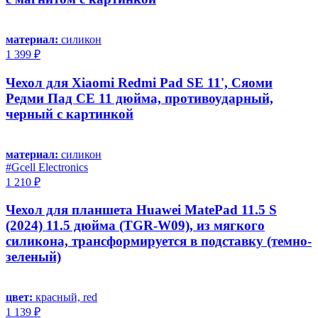
материал:
силикон
1 399 ₽
Чехол для Xiaomi Redmi Pad SE 11', Сяоми
Редми Пад СЕ 11 дюйма, противоударный,
черный с картинкой
материал:
силикон
#Gcell Electronics
1 210 ₽
Чехол для планшета Huawei MatePad 11.5 S
(2024) 11.5 дюйма (TGR-W09), из мягкого
силикона, трансформируется в подставку (темно-
зеленый)
цвет:
красный, red
1 139 ₽