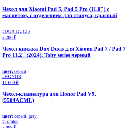
Чехол для Xiaomi Pad 5, Pad 5 Pro (11.0") с
магнитом, с отделением для стилуса, красный
#DUX DUCIS
2 280 ₽
Чехол книжка Dux Ducis для Xiaomi Pad 7 / Pad 7
Pro 11.2" (2024), Toby series черный
цвет:
серый
#HONOR
11 660 ₽
Чехол-клавиатура для Honor Pad V9,
(5504ACML)
цвет:
серый, gray
#Tomtoc
7 899 ₽