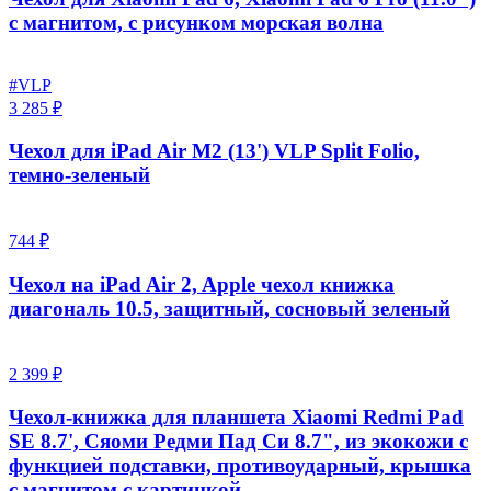
с магнитом, с рисунком морская волна
#VLP
3 285 ₽
Чехол для iPad Air M2 (13') VLP Split Folio,
темно-зеленый
744 ₽
Чехол на iPad Air 2, Apple чехол книжка
диагональ 10.5, защитный, сосновый зеленый
2 399 ₽
Чехол-книжка для планшета Xiaomi Redmi Pad
SE 8.7', Сяоми Редми Пад Си 8.7", из экокожи с
функцией подставки, противоударный, крышка
с магнитом с картинкой