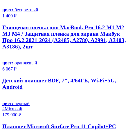
цвет:
бесцветный
1 400 ₽
Глянцевая пленка для MacBook Pro 16.2 M1 M2
M3 M4 / Защитная пленка для экрана Макбук
Про 16.2 2021-2024 (A2485, A2780, A2991, A3403,
A3186), 2шт
цвет:
оранжевый
6 067 ₽
Детский планшет BDF, 7", 4/64ГБ, Wi-Fi+5G,
Android
цвет:
черный
#Microsoft
179 900 ₽
Планшет Microsoft Surface Pro 11 Copilot+PC