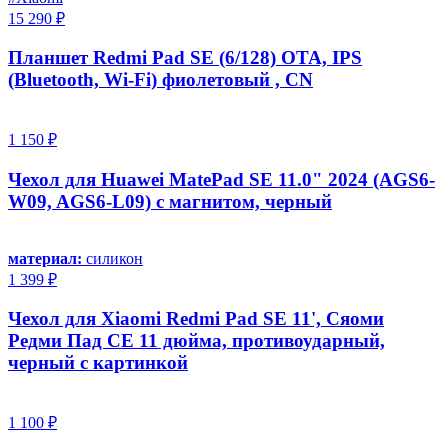
15 290 ₽
Планшет Redmi Pad SE (6/128) OTA, IPS
(Bluetooth, Wi-Fi) фиолетовый , CN
1 150 ₽
Чехол для Huawei MatePad SE 11.0" 2024 (AGS6-
W09, AGS6-L09) с магнитом, черный
материал:
силикон
1 399 ₽
Чехол для Xiaomi Redmi Pad SE 11', Сяоми
Редми Пад СЕ 11 дюйма, противоударный,
черный с картинкой
1 100 ₽