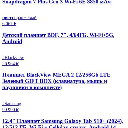
Snapdragon 7 Plus Gen 3 Wi-Fi 6E 8850 мАч
цвет:
оранжевый
6 067 ₽
Детский планшет BDF, 7", 4/64ГБ, Wi-Fi+5G,
Android
#Blackview
26 964 ₽
Планшет BlackView MEGA 2 12/256Gb LTE
Зеленый GIFT BOX (клавиатура, мышь и
наушники в комплекте)
#Samsung
99 990 ₽
12.4" Планшет Samsung Galaxy Tab S10+ (2024),
12/512 ГБ, Wi-Fi + Cellular, стилус, Android 14,