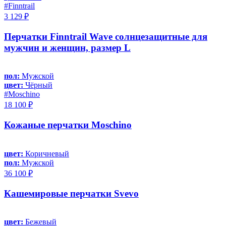
#Finntrail
3 129 ₽
Перчатки Finntrail Wave солнцезащитные для
мужчин и женщин, размер L
пол:
Мужской
цвет:
Чёрный
#Moschino
18 100 ₽
Кожаные перчатки Moschino
цвет:
Коричневый
пол:
Мужской
36 100 ₽
Кашемировые перчатки Svevo
цвет:
Бежевый