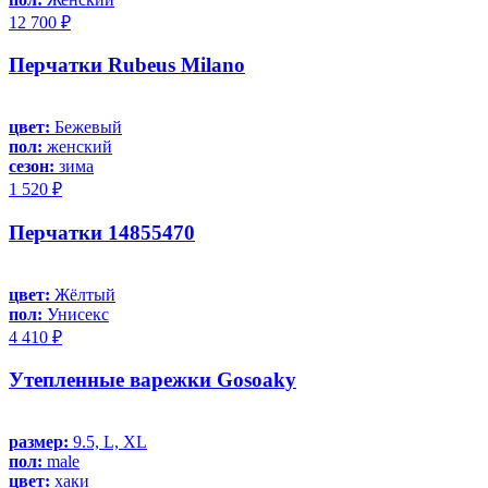
12 700 ₽
Перчатки Rubeus Milano
цвет:
Бежевый
пол:
женский
сезон:
зима
1 520 ₽
Перчатки 14855470
цвет:
Жёлтый
пол:
Унисекс
4 410 ₽
Утепленные варежки Gosoaky
размер:
9.5, L, XL
пол:
male
цвет:
хаки