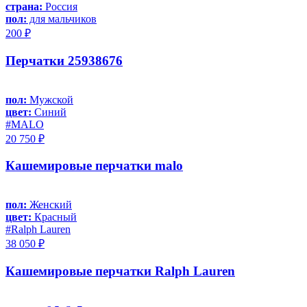
страна:
Россия
пол:
для мальчиков
200 ₽
Перчатки 25938676
пол:
Мужской
цвет:
Синий
#MALO
20 750 ₽
Кашемировые перчатки malo
пол:
Женский
цвет:
Красный
#Ralph Lauren
38 050 ₽
Кашемировые перчатки Ralph Lauren