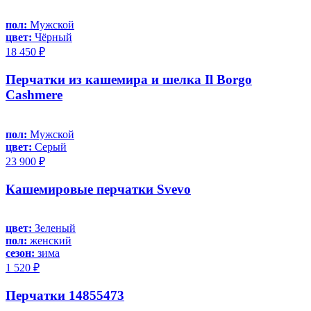
пол:
Мужской
цвет:
Чёрный
18 450 ₽
Перчатки из кашемира и шелка Il Borgo
Cashmere
пол:
Мужской
цвет:
Серый
23 900 ₽
Кашемировые перчатки Svevo
цвет:
Зеленый
пол:
женский
сезон:
зима
1 520 ₽
Перчатки 14855473