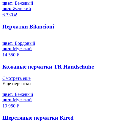
цвет:
Бежевый
пол:
Женский
6 330 ₽
Перчатки Bilancioni
цвет:
Бордовый
пол:
Мужской
14 550 ₽
Кожаные перчатки TR Handschuhe
Смотреть еще
Еще перчатки
цвет:
Бежевый
пол:
Мужской
19 950 ₽
Шерстяные перчатки Kired