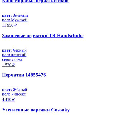
Кашемировые перчатки malo
цвет:
Зелёный
пол:
Мужской
11 950 ₽
Замшевые перчатки TR Handschuhe
цвет:
Черный
пол:
женский
сезон:
зима
1 520 ₽
Перчатки 14855476
цвет:
Жёлтый
пол:
Унисекс
4 410 ₽
Утепленные варежки Gosoaky