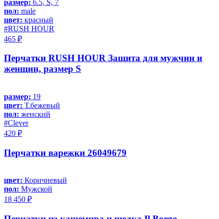
размер:
6.5, S, 7
пол:
male
цвет:
красный
#RUSH HOUR
465 ₽
Перчатки RUSH HOUR Защита для мужчин и
женщин, размер S
размер:
19
цвет:
Т.бежевый
пол:
женский
#Clever
420 ₽
Перчатки варежки 26049679
цвет:
Коричневый
пол:
Мужской
18 450 ₽
Перчатки из кашемира и шелка Il Borgo