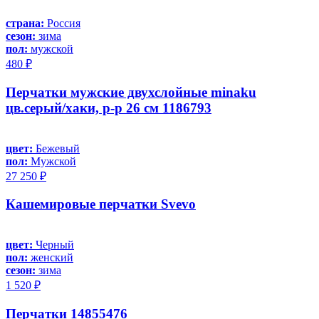
страна:
Россия
сезон:
зима
пол:
мужской
480 ₽
Перчатки мужские двухслойные minaku
цв.серый/хаки, р-р 26 см 1186793
цвет:
Бежевый
пол:
Мужской
27 250 ₽
Кашемировые перчатки Svevo
цвет:
Черный
пол:
женский
сезон:
зима
1 520 ₽
Перчатки 14855476