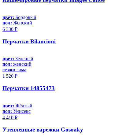
цвет:
Бордовый
пол:
Женский
6 330 ₽
Перчатки Bilancioni
цвет:
Зеленый
пол:
женский
сезон:
зима
1 520 ₽
Перчатки 14855473
цвет:
Жёлтый
пол:
Унисекс
4 410 ₽
Утепленные варежки Gosoaky