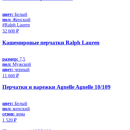
цвет:
Белый
пол:
Женский
#Ralph Lauren
32 600 ₽
Кашемировые перчатки Ralph Lauren
размер:
7,5
пол:
Мужской
цвет:
черный
11 660 ₽
Перчатки и варежки Agnelle Agnelle 10/109
цвет:
Белый
пол:
женский
сезон:
зима
1 520 ₽