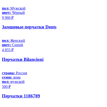
пол:
Мужской
цвет:
Чёрный
9 960 ₽
Замшевые перчатки Dents
пол:
Женский
цвет:
Синий
4 855 ₽
Перчатки Bilancioni
страна:
Россия
сезон:
зима
пол:
мужской
500 ₽
Перчатки 1186789