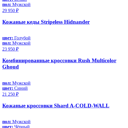
пол:
Мужской
29 950 ₽
Кожаные кеды Stripeless Hidnander
цвет:
Голубой
пол:
Мужской
23 950 ₽
Комбинированные кроссовки Rush Multicolor
Ghoud
пол:
Мужской
цвет:
Синий
21 250 ₽
Кожаные кроссовки Shard A-COLD-WALL
пол:
Мужской
цвет:
Чёрный