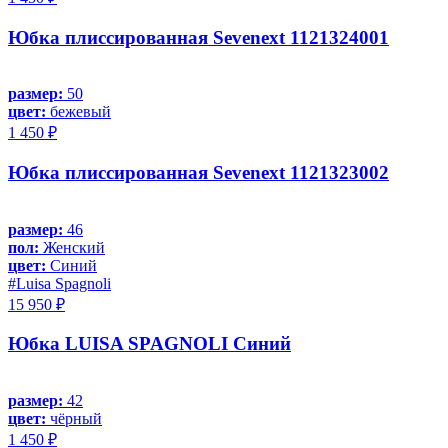
Юбка плиссированная Sevenext 1121324001
размер:
50
цвет:
бежевый
1 450 ₽
Юбка плиссированная Sevenext 1121323002
размер:
46
пол:
Женский
цвет:
Синий
#Luisa Spagnoli
15 950 ₽
Юбка LUISA SPAGNOLI Синий
размер:
42
цвет:
чёрный
1 450 ₽