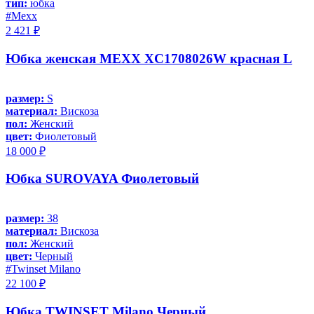
тип:
юбка
#Mexx
2 421 ₽
Юбка женская MEXX XC1708026W красная L
размер:
S
материал:
Вискоза
пол:
Женский
цвет:
Фиолетовый
18 000 ₽
Юбка SUROVAYA Фиолетовый
размер:
38
материал:
Вискоза
пол:
Женский
цвет:
Черный
#Twinset Milano
22 100 ₽
Юбка TWINSET Milano Черный