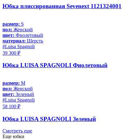
Юбка плиссированная Sevenext 1121324001
размер:
S
пол:
Женский
цвет:
Фиолетовый
материал:
Шерсть
#Luisa Spagnoli
39 300 ₽
Юбка LUISA SPAGNOLI Фиолетовый
размер:
M
пол:
Женский
цвет:
Зеленый
#Luisa Spagnoli
58 100 ₽
Юбка LUISA SPAGNOLI Зеленый
Смотреть еще
Еще юбки