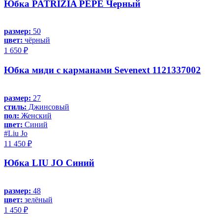
Юбка PATRIZIA PEPE Черный
размер:
50
цвет:
чёрный
1 650 ₽
Юбка миди с карманами Sevenext 1121337002
размер:
27
стиль:
Джинсовый
пол:
Женский
цвет:
Синий
#Liu Jo
11 450 ₽
Юбка LIU JO Синий
размер:
48
цвет:
зелёный
1 450 ₽