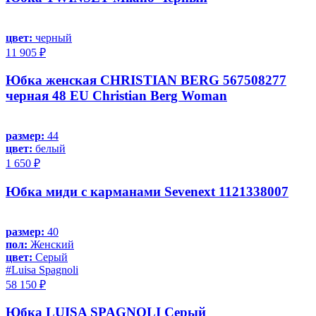
цвет:
черный
11 905 ₽
Юбка женская CHRISTIAN BERG 567508277
черная 48 EU Christian Berg Woman
размер:
44
цвет:
белый
1 650 ₽
Юбка миди с карманами Sevenext 1121338007
размер:
40
пол:
Женский
цвет:
Серый
#Luisa Spagnoli
58 150 ₽
Юбка LUISA SPAGNOLI Серый