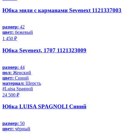
Юбка миди с карманами Sevenext 1121337003
размер:
42
цвет:
бежевый
1 450 ₽
Юбка Sevenext, 1707 1121323009
размер:
44
пол:
Женский
цвет:
Синий
материал:
Шерсть
#Luisa Spagnoli
24 500 ₽
Юбка LUISA SPAGNOLI Синий
размер:
50
цвет:
чёрный