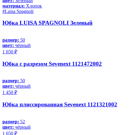
цвет:
Зеленый
материал:
Хлопок
#Luisa Spagnoli
Юбка LUISA SPAGNOLI Зеленый
размер:
50
цвет:
чёрный
1 650 ₽
Юбка с разрезом Sevenext 1121472002
размер:
50
цвет:
чёрный
1 450 ₽
Юбка плиссированная Sevenext 1121321002
размер:
52
цвет:
чёрный
1 650 ₽