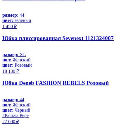
размер:
44
цвет:
зелёный
1 450 ₽
Юбка плиссированная Sevenext 1121324007
размер:
XL
пол:
Женский
цвет:
Розовый
18 130 ₽
Юбка Deneb FASHION REBELS Розовый
размер:
44
пол:
Женский
цвет:
Черный
#Patrizia Pepe
27 600 ₽