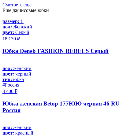
Смотреть еще
Еще джинсовые юбки
размер:
L
пол:
Женский
цвет:
Серый
18 130 ₽
Юбка Deneb FASHION REBELS Серый
пол:
женский
цвет:
черный
тип:
юбка
#Россия
3 400 ₽
Юбка женская Betop 177ЮЮ черная 46 RU
Россия
пол:
женский
цвет:
красный