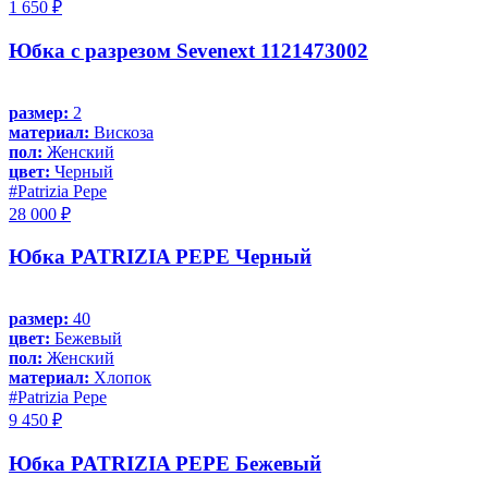
1 650 ₽
Юбка с разрезом Sevenext 1121473002
размер:
2
материал:
Вискоза
пол:
Женский
цвет:
Черный
#Patrizia Pepe
28 000 ₽
Юбка PATRIZIA PEPE Черный
размер:
40
цвет:
Бежевый
пол:
Женский
материал:
Хлопок
#Patrizia Pepe
9 450 ₽
Юбка PATRIZIA PEPE Бежевый