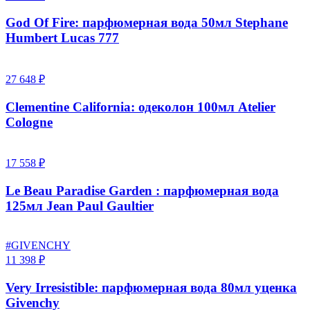
God Of Fire: парфюмерная вода 50мл Stephane
Humbert Lucas 777
27 648 ₽
Clementine California: одеколон 100мл Atelier
Cologne
17 558 ₽
Le Beau Paradise Garden : парфюмерная вода
125мл Jean Paul Gaultier
#GIVENCHY
11 398 ₽
Very Irresistible: парфюмерная вода 80мл уценка
Givenchy