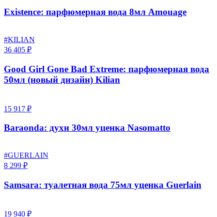
Existence: парфюмерная вода 8мл Amouage
#KILIAN
36 405 ₽
Good Girl Gone Bad Extreme: парфюмерная вода
50мл (новый дизайн) Kilian
15 917 ₽
Baraonda: духи 30мл уценка Nasomatto
#GUERLAIN
8 299 ₽
Samsara: туалетная вода 75мл уценка Guerlain
19 940 ₽