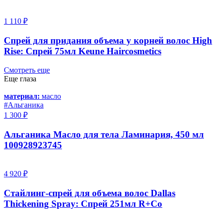
1 110 ₽
Спрей для придания объема у корней волос High
Rise: Спрей 75мл Keune Haircosmetics
Смотреть еще
Еще глаза
материал:
масло
#Альганика
1 300 ₽
Альганика Масло для тела Ламинария, 450 мл
100928923745
4 920 ₽
Стайлинг-спрей для объема волос Dallas
Thickening Spray: Спрей 251мл R+Co