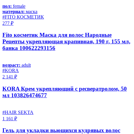
пол:
female
материал:
маска
#FITO КОСМЕТИК
277 ₽
Fito косметик Маска для волос Народные
Рецепты укрепляющая крапивная, 190 г, 155 мл,
банка 100622293156
возраст:
adult
#KORA
2 141 ₽
KORA Крем укрепляющий с ресвератролом, 50
мл 103826474677
#HAIR SEKTA
1 161 ₽
Гель для укладки вьющихся кудрявых волос