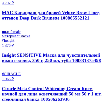
4 792 ₽
MAC Карандаш для бровей Veluxe Brow Liner,
оттенок Deep Dark Brunette 100885552121
пол:
female
материал:
маска
#Insight
1 376 ₽
Insight SENSITIVE Маска для чувствительной
кожи головы, 350 г, 250 мл, туба 100831375498
#CIRACLE
1 965 ₽
Ciracle Mela Control Whitening Cream Крем
ночной для лица осветляющий 50 мл 50 г 1 шт.
стеклянная банка 100506263936