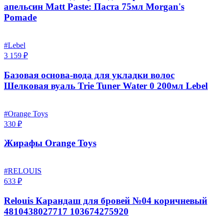
апельсин Matt Paste: Паста 75мл Morgan's
Pomade
#Lebel
3 159 ₽
Базовая основа-вода для укладки волос
Шелковая вуаль Trie Tuner Water 0 200мл Lebel
#Orange Toys
330 ₽
Жирафы Orange Toys
#RELOUIS
633 ₽
Relouis Карандаш для бровей №04 коричневый
4810438027717 103674275920