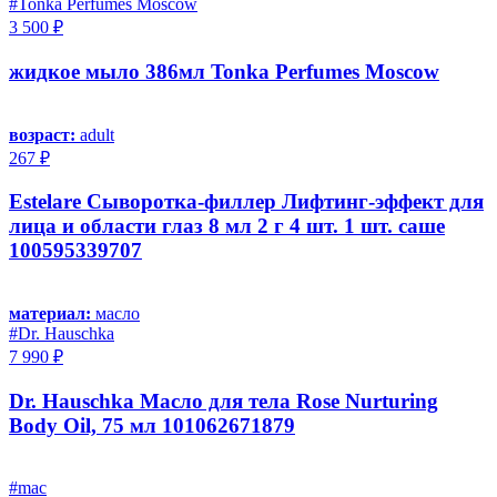
#Tonka Perfumes Moscow
3 500 ₽
жидкое мыло 386мл Tonka Perfumes Moscow
возраст:
adult
267 ₽
Estelare Сыворотка-филлер Лифтинг-эффект для
лица и области глаз 8 мл 2 г 4 шт. 1 шт. саше
100595339707
материал:
масло
#Dr. Hauschka
7 990 ₽
Dr. Hauschka Масло для тела Rose Nurturing
Body Oil, 75 мл 101062671879
#mac