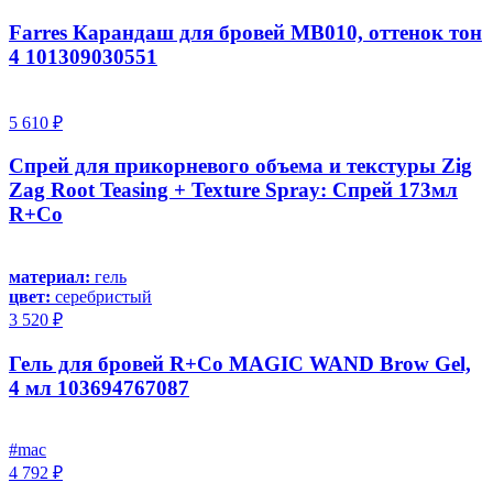
Farres Карандаш для бровей MB010, оттенок тон
4 101309030551
5 610 ₽
Спрей для прикорневого объема и текстуры Zig
Zag Root Teasing + Texture Spray: Спрей 173мл
R+Co
материал:
гель
цвет:
серебристый
3 520 ₽
Гель для бровей R+Co MAGIC WAND Brow Gel,
4 мл 103694767087
#mac
4 792 ₽