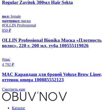
Regular Zavitok 300мл Hair Sekta
пол:
female
материал:
маска
#OLLIN Professional
850 ₽
OLLIN Professional Bionika Маска «Плотность
волос», 220 г, 200 мл, туба 100555119026
#mac
4 792 ₽
MAC Карандаш для бровей Veluxe Brow Liner,
оттенок omega 100885552123
Смотреть еще
Каталог