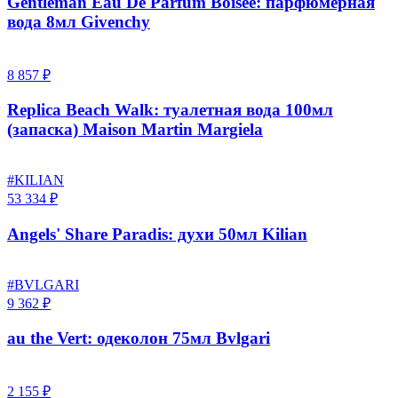
Gentleman Eau De Parfum Boisee: парфюмерная
вода 8мл Givenchy
8 857 ₽
Replica Beach Walk: туалетная вода 100мл
(запаска) Maison Martin Margiela
#KILIAN
53 334 ₽
Angels' Share Paradis: духи 50мл Kilian
#BVLGARI
9 362 ₽
au the Vert: одеколон 75мл Bvlgari
2 155 ₽