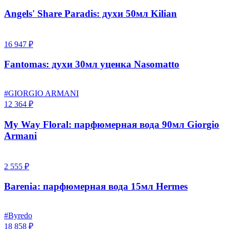
Angels' Share Paradis: духи 50мл Kilian
16 947 ₽
Fantomas: духи 30мл уценка Nasomatto
#GIORGIO ARMANI
12 364 ₽
My Way Floral: парфюмерная вода 90мл Giorgio
Armani
2 555 ₽
Barenia: парфюмерная вода 15мл Hermes
#Byredo
18 858 ₽