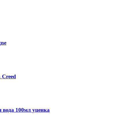
gne
 Creed
я вода 100мл уценка