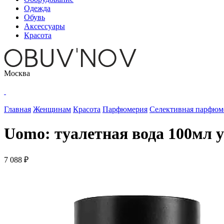
Одежда
Обувь
Аксессуары
Красота
Москва
Главная
Женщинам
Красота
Парфюмерия
Селективная парфюм
Uomo: туалетная вода 100мл 
7 088 ₽