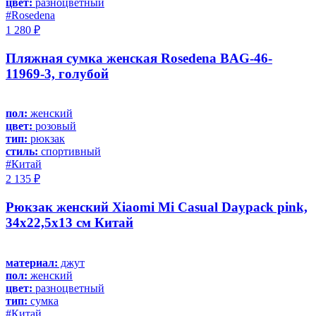
цвет:
разноцветный
#Rosedena
1 280 ₽
Пляжная сумка женская Rosedena BAG-46-
11969-3, голубой
пол:
женский
цвет:
розовый
тип:
рюкзак
стиль:
спортивный
#Китай
2 135 ₽
Рюкзак женский Xiaomi Mi Casual Daypack pink,
34х22,5х13 см Китай
материал:
джут
пол:
женский
цвет:
разноцветный
тип:
сумка
#Китай