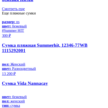
Смотреть еще
Еще пляжные сумки
размер:
ns
цвет:
бежевый
#Summer HIT
300 ₽
Сумка пляжная Summerhit, 12346-77WB
1115292001
пол:
Женский
цвет:
Разноцветный
13 200 ₽
Сумка Vida Nannacay
цвет:
бежевый
пол:
женский
тип:
сумка