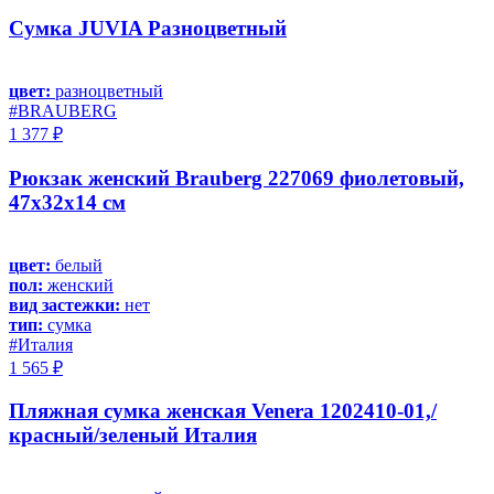
Сумка JUVIA Разноцветный
цвет:
разноцветный
#BRAUBERG
1 377 ₽
Рюкзак женский Brauberg 227069 фиолетовый,
47х32х14 см
цвет:
белый
пол:
женский
вид застежки:
нет
тип:
сумка
#Италия
1 565 ₽
Пляжная сумка женская Venera 1202410-01,/
красный/зеленый Италия