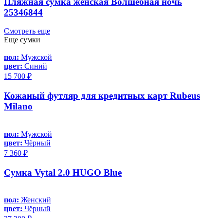
Пляжная сумка женская Волшебная ночь
25346844
Смотреть еще
Еще сумки
пол:
Мужской
цвет:
Синий
15 700 ₽
Кожаный футляр для кредитных карт Rubeus
Milano
пол:
Мужской
цвет:
Чёрный
7 360 ₽
Сумка Vytal 2.0 HUGO Blue
пол:
Женский
цвет:
Чёрный