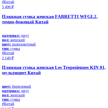
#Китай
5 490 ₽
Пляжная сумка женская FABRETTI WFGL2,
темно-бежевый Китай
материал:
джут
пол:
женский
цвет:
разноцветный
тип:
сумка
#Китай
2 149 ₽
Пляжная сумка женская Les Tropeziennes KIN 01,
мультицвет Китай
цвет:
бирюзовый
материал:
джут
пол:
женский
тип:
сумка
#Китай