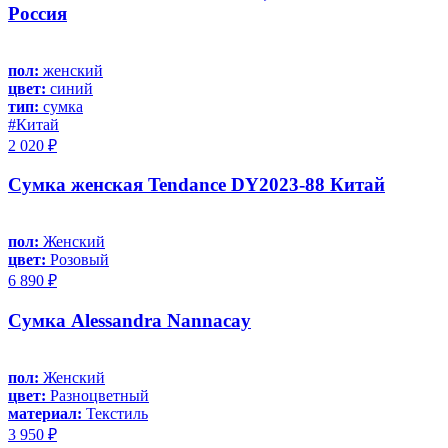
Россия
пол:
женский
цвет:
синий
тип:
сумка
#Китай
2 020 ₽
Сумка женская Tendance DY2023-88 Китай
пол:
Женский
цвет:
Розовый
6 890 ₽
Сумка Alessandra Nannacay
пол:
Женский
цвет:
Разноцветный
материал:
Текстиль
3 950 ₽