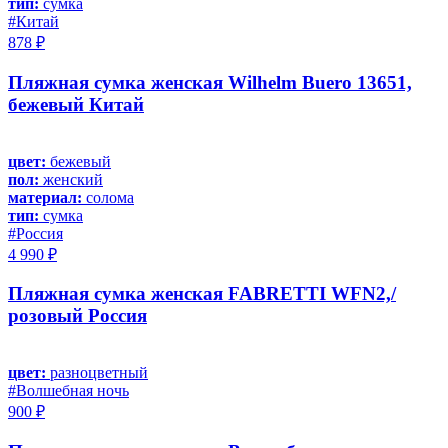
тип:
сумка
#Китай
878 ₽
Пляжная сумка женская Wilhelm Buero 13651,
бежевый Китай
цвет:
бежевый
пол:
женский
материал:
солома
тип:
сумка
#Россия
4 990 ₽
Пляжная сумка женская FABRETTI WFN2,/
розовый Россия
цвет:
разноцветный
#Волшебная ночь
900 ₽