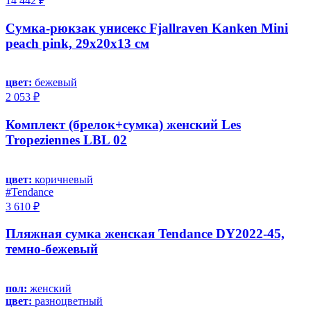
14 442 ₽
Сумка-рюкзак унисекс Fjallraven Kanken Mini
peach pink, 29х20х13 см
цвет:
бежевый
2 053 ₽
Комплект (брелок+сумка) женский Les
Tropeziennes LBL 02
цвет:
коричневый
#Tendance
3 610 ₽
Пляжная сумка женская Tendance DY2022-45,
темно-бежевый
пол:
женский
цвет:
разноцветный