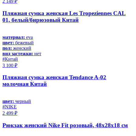
2 149 ₽
Пляжная сумка женская Les Tropeziennes CAL
01, белый/бирюзовый Китай
материал:
eva
цвет:
бежевый
пол:
женский
вид застежки:
нет
#Китай
3 100 ₽
Пляжная сумка женская Tendance A-02
молочная Китай
цвет:
черный
#NIKE
2 499 ₽
Рюкзак женский Nike Fit розовый, 48х28х18 см