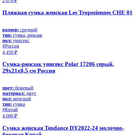
2 079 ₽
Пляжная сумка женская Les Tropeziennes CHE 01
размер:
средний
тип:
сумка, рюкзак
пол:
унисекс
#Россия
4 450 ₽
Сумка-рюкзак унисекс Polar 17206 серый,
29х21х8,5 см Россия
цвет:
бежевый
материал:
джут
пол:
женский
тип:
сумка
#Китай
4 000 ₽
Сумка женская Tendance DY2022-24 молочно-
бежевая Китай