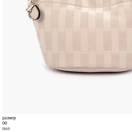
размер
00
пол