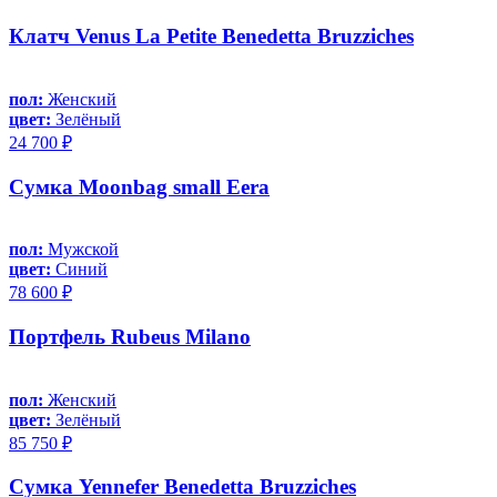
Клатч Venus La Petite Benedetta Bruzziches
пол:
Женский
цвет:
Зелёный
24 700 ₽
Сумка Moonbag small Eera
пол:
Мужской
цвет:
Синий
78 600 ₽
Портфель Rubeus Milano
пол:
Женский
цвет:
Зелёный
85 750 ₽
Сумка Yennefer Benedetta Bruzziches