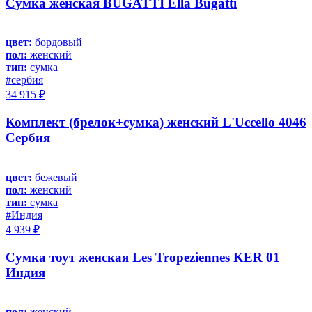
Сумка женская BUGATTI Ella Bugatti
цвет:
бордовый
пол:
женский
тип:
сумка
#сербия
34 915 ₽
Комплект (брелок+сумка) женский L'Uccello 4046
Сербия
цвет:
бежевый
пол:
женский
тип:
сумка
#Индия
4 939 ₽
Сумка тоут женская Les Tropeziennes KER 01
Индия
пол:
женский