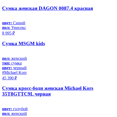
Сумка женская DAGON 0087.4 красная
цвет:
Синий
пол:
Унисекс
8 995 ₽
Сумка MSGM kids
пол:
женский
тип:
сумка
цвет:
черный
#Michael Kors
45 390 ₽
Сумка кросс-боди женская Michael Kors
35T8GTTC9L черная
цвет:
голубой
пол:
женский