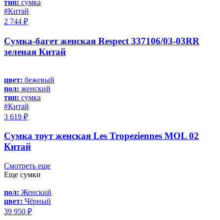
тип:
сумка
#Китай
2 744 ₽
Сумка-багет женская Respect 337106/03-03RR
зеленая Китай
цвет:
бежевый
пол:
женский
тип:
сумка
#Китай
3 619 ₽
Сумка тоут женская Les Tropeziennes MOL 02
Китай
Смотреть еще
Еще сумки
пол:
Женский
цвет:
Чёрный
39 950 ₽