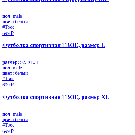
пол:
male
цвет:
белый
#Твое
699 ₽
Футболка спортивная ТВОЕ, размер L
размер:
52, XL, L
пол:
male
цвет:
белый
#Твое
699 ₽
Футболка спортивная ТВОЕ, размер XL
пол:
male
цвет:
белый
#Твое
699 ₽