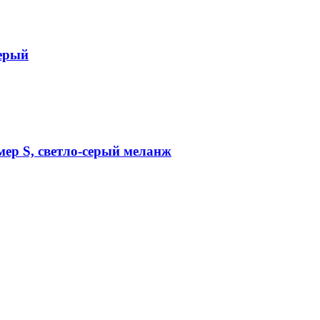
серый
мер S, светло-серый меланж