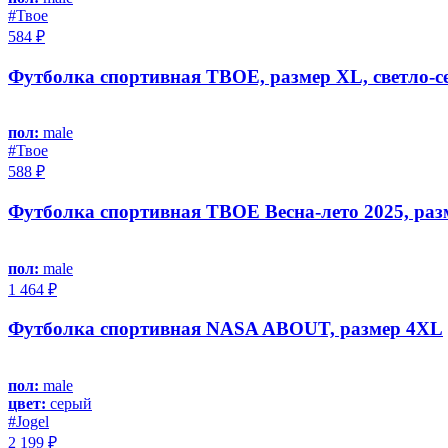
#Твое
584 ₽
Футболка спортивная ТВОЕ, размер XL, светло-
пол:
male
#Твое
588 ₽
Футболка спортивная ТВОЕ Весна-лето 2025, раз
пол:
male
1 464 ₽
Футболка спортивная NASA ABOUT, размер 4XL
пол:
male
цвет:
серый
#Jоgel
2 199 ₽