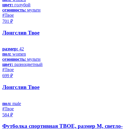
цвет:
голубой
сезонность:
мульти
#Твое
701 ₽
Лонгслив Твое
размер:
42
пол:
women
сезонность:
мульти
цвет:
разноцветный
#Твое
699 ₽
Лонгслив Твое
пол:
male
#Твое
584 ₽
Футболка спортивная ТВОЕ, размер M, светло-