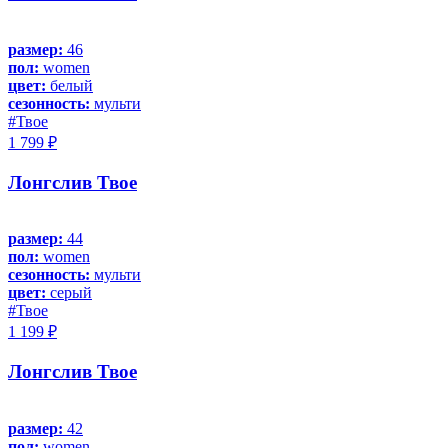
размер:
46
пол:
women
цвет:
белый
сезонность:
мульти
#Твое
1 799 ₽
Лонгслив Твое
размер:
44
пол:
women
сезонность:
мульти
цвет:
серый
#Твое
1 199 ₽
Лонгслив Твое
размер:
42
пол:
women