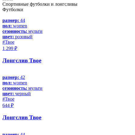
Спортивные футболки и лонгсливы
Футболки
размер:
44
пол:
women
сезонность:
мульти
цвет:
розовый
#Твое
1 299 ₽
Лонгслив Твое
размер:
42
пол:
women
сезонность:
мульти
цвет:
черный
#Твое
644 ₽
Лонгслив Твое
размер:
44