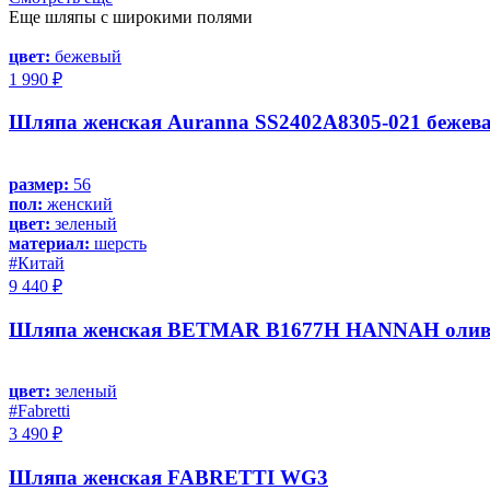
Еще шляпы с широкими полями
цвет:
бежевый
1 990 ₽
Шляпа женская Auranna SS2402A8305-021 бежев
размер:
56
пол:
женский
цвет:
зеленый
материал:
шерсть
#Китай
9 440 ₽
Шляпа женская BETMAR B1677H HANNAH оливко
цвет:
зеленый
#Fabretti
3 490 ₽
Шляпа женская FABRETTI WG3