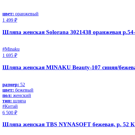
цвет:
оранжевый
1 499 ₽
Шляпа женская Solorana 3021438 оранжевая р.54
#Minaku
1 695 ₽
Шляпа женская MINAKU Beauty-107 синяя/бежева
размер:
52
цвет:
бежевый
пол:
женский
тип:
шляпа
#Китай
6 500 ₽
Шляпа женская TBS NYNASOFT бежевая, р. 52 К