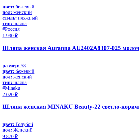
цвет:
бежевый
пол:
женский
стиль:
пляжный
тип:
шляпа
#Россия
1 990 ₽
Шляпа женская Auranna AU2402A8307-025 молоч
размер:
58
цвет:
бежевый
пол:
женский
тип:
шляпа
#Minaku
2 020 ₽
Шляпа женская MINAKU Beauty-22 светло-коричн
цвет:
Голубой
пол:
Женский
9 870 ₽