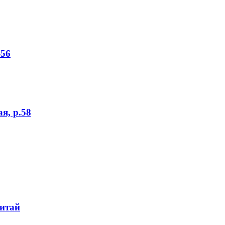
-56
я, р.58
итай