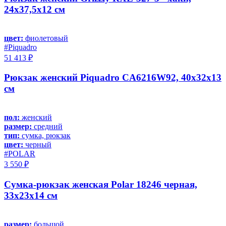
24х37,5х12 см
цвет:
фиолетовый
#Piquadro
51 413 ₽
Рюкзак женский Piquadro CA6216W92, 40х32х13
см
пол:
женский
размер:
средний
тип:
сумка, рюкзак
цвет:
черный
#POLAR
3 550 ₽
Сумка-рюкзак женская Polar 18246 черная,
33х23х14 см
размер:
большой