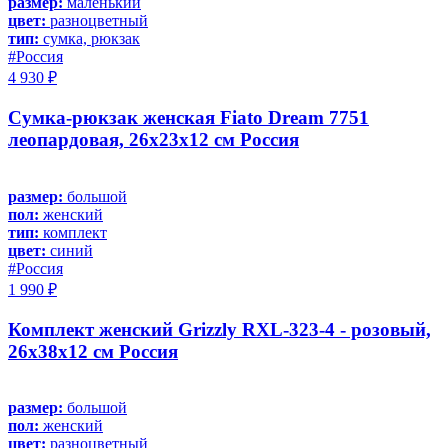
размер:
маленький
цвет:
разноцветный
тип:
сумка, рюкзак
#Россия
4 930 ₽
Сумка-рюкзак женская Fiato Dream 7751
леопардовая, 26х23х12 см Россия
размер:
большой
пол:
женский
тип:
комплект
цвет:
синий
#Россия
1 990 ₽
Комплект женский Grizzly RXL-323-4 - розовый,
26х38х12 см Россия
размер:
большой
пол:
женский
цвет:
разноцветный