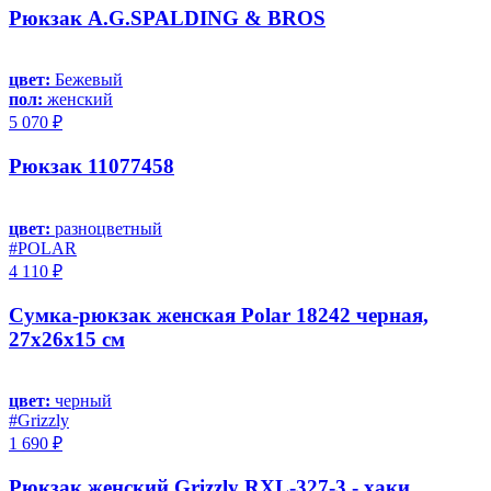
Рюкзак A.G.SPALDING & BROS
цвет:
Бежевый
пол:
женский
5 070 ₽
Рюкзак 11077458
цвет:
разноцветный
#POLAR
4 110 ₽
Сумка-рюкзак женская Polar 18242 черная,
27х26х15 см
цвет:
черный
#Grizzly
1 690 ₽
Рюкзак женский Grizzly RXL-327-3 - хаки,