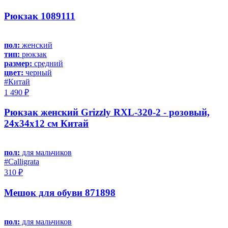
Рюкзак 1089111
пол:
женский
тип:
рюкзак
размер:
средний
цвет:
черный
#Китай
1 490 ₽
Рюкзак женский Grizzly RXL-320-2 - розовый,
24х34х12 см Китай
пол:
для мальчиков
#Calligrata
310 ₽
Мешок для обуви 871898
пол:
для мальчиков