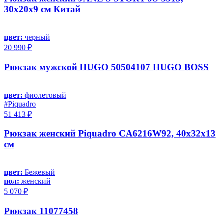
30х20х9 см Китай
цвет:
черный
20 990 ₽
Рюкзак мужской HUGO 50504107 HUGO BOSS
цвет:
фиолетовый
#Piquadro
51 413 ₽
Рюкзак женский Piquadro CA6216W92, 40х32х13
см
цвет:
Бежевый
пол:
женский
5 070 ₽
Рюкзак 11077458