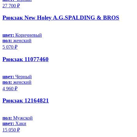
27 700 ₽
Рюкзак New Holey A.G.SPALDING & BROS
цвет:
Коричневый
пол:
женский
5 070 ₽
Рюкзак 11077460
цвет:
Черный
пол:
женский
4 960 ₽
Рюкзак 12164821
пол:
Мужской
цвет:
Хаки
15 050 ₽