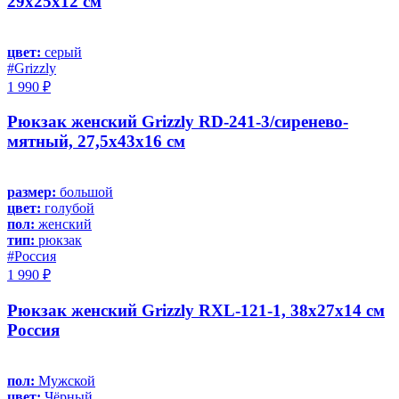
29х25х12 см
цвет:
серый
#Grizzly
1 990 ₽
Рюкзак женский Grizzly RD-241-3/сиренево-
мятный, 27,5х43х16 см
размер:
большой
цвет:
голубой
пол:
женский
тип:
рюкзак
#Россия
1 990 ₽
Рюкзак женский Grizzly RXL-121-1, 38х27х14 см
Россия
пол:
Мужской
цвет:
Чёрный