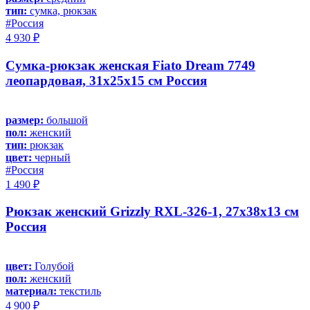
тип:
сумка, рюкзак
#Россия
4 930 ₽
Сумка-рюкзак женская Fiato Dream 7749
леопардовая, 31х25х15 см Россия
размер:
большой
пол:
женский
тип:
рюкзак
цвет:
черный
#Россия
1 490 ₽
Рюкзак женский Grizzly RXL-326-1, 27х38х13 см
Россия
цвет:
Голубой
пол:
женский
материал:
текстиль
4 900 ₽