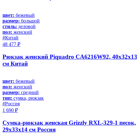
цвет:
бежевый
размер:
большой
стиль:
деловой
пол:
женский
#Китай
48 477 ₽
Рюкзак женский Piquadro CA6216W92, 40х32х13
см Китай
цвет:
бежевый
пол:
женский
размер:
средний
тип:
сумка, рюкзак
#Россия
1 690 ₽
Сумка-рюкзак женская Grizzly RXL-329-1 песок,
29х33х14 см Россия