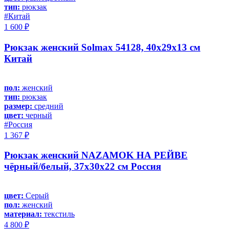
тип:
рюкзак
#Китай
1 600 ₽
Рюкзак женский Solmax 54128, 40х29х13 см
Китай
пол:
женский
тип:
рюкзак
размер:
средний
цвет:
черный
#Россия
1 367 ₽
Рюкзак женский NAZAMOK НА РЕЙВЕ
чёрный/белый, 37х30х22 см Россия
цвет:
Серый
пол:
женский
материал:
текстиль
4 800 ₽