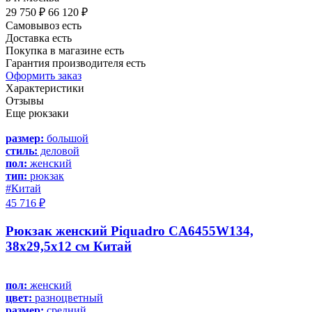
29 750 ₽
66 120 ₽
Самовывоз есть
Доставка есть
Покупка в магазине есть
Гарантия производителя есть
Оформить заказ
Характеристики
Отзывы
Еще рюкзаки
размер:
большой
стиль:
деловой
пол:
женский
тип:
рюкзак
#Китай
45 716 ₽
Рюкзак женский Piquadro CA6455W134,
38х29,5х12 см Китай
пол:
женский
цвет:
разноцветный
размер:
средний