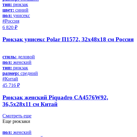
тип:
рюкзак
цвет:
синий
пол:
унисекс
#Россия
6 820 ₽
Рюкзак унисекс Polar П1572, 32х48х18 см Россия
стиль:
деловой
пол:
женский
тип:
рюкзак
размер:
средний
#Китай
45 716 ₽
Рюкзак женский Piquadro CA4576W92,
36,5х28х11 см Китай
Смотреть еще
Еще рюкзаки
пол:
женский