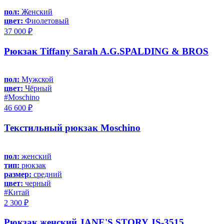
пол:
Женский
цвет:
Фиолетовый
37 000 ₽
Рюкзак Tiffany Sarah A.G.SPALDING & BROS
пол:
Мужской
цвет:
Чёрный
#Moschino
46 600 ₽
Текстильный рюкзак Moschino
пол:
женский
тип:
рюкзак
размер:
средний
цвет:
черный
#Китай
2 300 ₽
Рюкзак женский JANE'S STORY JS-3515,