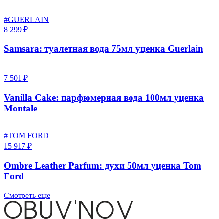
#GUERLAIN
8 299 ₽
Samsara: туалетная вода 75мл уценка Guerlain
7 501 ₽
Vanilla Cake: парфюмерная вода 100мл уценка
Montale
#TOM FORD
15 917 ₽
Ombre Leather Parfum: духи 50мл уценка Tom
Ford
Смотреть еще