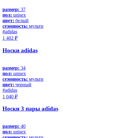
размер:
37
пол:
unisex
цвет:
белый
сезонность:
мульти
#adidas
1 402 ₽
Носки adidas
размер:
34
пол:
unisex
сезонность:
мульти
цвет:
черный
#adidas
1 040 ₽
Носки 3 пары adidas
размер:
40
пол:
unisex
сезонность:
мульти