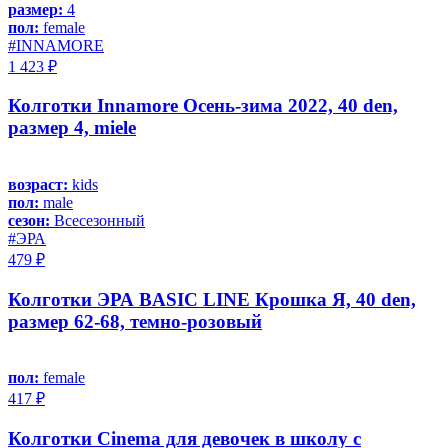
размер:
4
пол:
female
#INNAMORE
1 423 ₽
Колготки Innamore Осень-зима 2022, 40 den,
размер 4, miele
возраст:
kids
пол:
male
сезон:
Всесезонный
#ЭРА
479 ₽
Колготки ЭРА BASIC LINE Крошка Я, 40 den,
размер 62-68, темно-розовый
пол:
female
417 ₽
Колготки Cinema для девочек в школу с