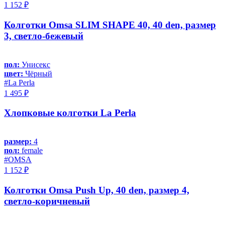
1 152 ₽
Колготки Omsa SLIM SHAPE 40, 40 den, размер
3, светло-бежевый
пол:
Унисекс
цвет:
Чёрный
#La Perla
1 495 ₽
Хлопковые колготки La Perla
размер:
4
пол:
female
#OMSA
1 152 ₽
Колготки Omsa Push Up, 40 den, размер 4,
светло-коричневый