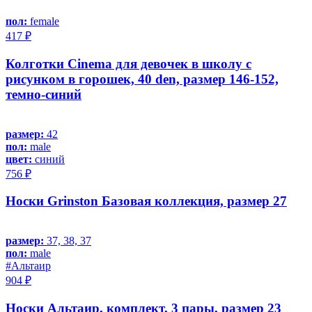
пол:
female
417 ₽
Колготки Cinema для девочек в школу с
рисунком в горошек, 40 den, размер 146-152,
темно-синий
размер:
42
пол:
male
цвет:
синий
756 ₽
Носки Grinston Базовая коллекция, размер 27
размер:
37, 38, 37
пол:
male
#Альтаир
904 ₽
Носки Альтаир, комплект, 3 пары, размер 23