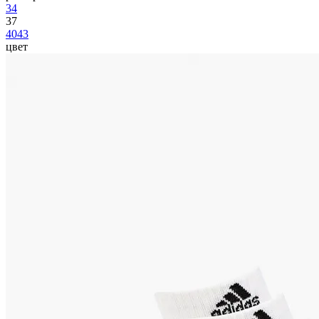
34
37
40
43
цвет