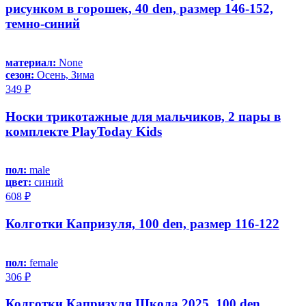
рисунком в горошек, 40 den, размер 146-152,
темно-синий
материал:
None
сезон:
Осень, Зима
349 ₽
Носки трикотажные для мальчиков, 2 пары в
комплекте PlayToday Kids
пол:
male
цвет:
синий
608 ₽
Колготки Капризуля, 100 den, размер 116-122
пол:
female
306 ₽
Колготки Капризуля Школа 2025, 100 den,