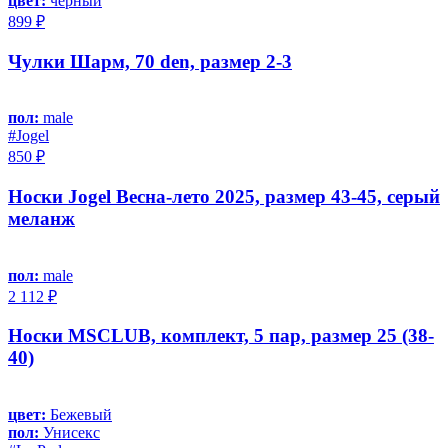
цвет:
черный
899 ₽
Чулки Шарм, 70 den, размер 2-3
пол:
male
#Jоgel
850 ₽
Носки Jogel Весна-лето 2025, размер 43-45, серый
меланж
пол:
male
2 112 ₽
Носки MSCLUB, комплект, 5 пар, размер 25 (38-
40)
цвет:
Бежевый
пол:
Унисекс