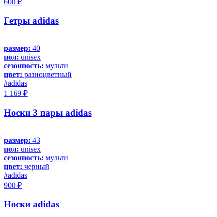
600 ₽
Гетры adidas
размер:
40
пол:
unisex
сезонность:
мульти
цвет:
разноцветный
#adidas
1 169 ₽
Носки 3 пары adidas
размер:
43
пол:
unisex
сезонность:
мульти
цвет:
черный
#adidas
900 ₽
Носки adidas