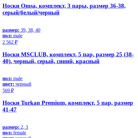
Носки Omsa, комплект, 3 пары, размер 36-38,
серый/белый/черный
размер:
39, 38, 40
пол:
male
2 562 ₽
Носки MSCLUB, комплект, 5 пар, размер 25 (38-
40), черный, серый, синий, красный
пол:
male
цвет:
черный
569 ₽
Носки Turkan Premium, комплект, 5 пар, размер
41-47
размер:
2, 3
пол:
female