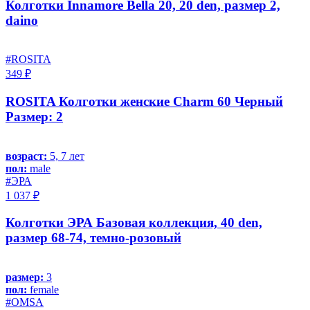
Колготки Innamore Bella 20, 20 den, размер 2,
daino
#ROSITA
349 ₽
ROSITA Колготки женские Charm 60 Черный
Размер: 2
возраст:
5, 7 лет
пол:
male
#ЭРА
1 037 ₽
Колготки ЭРА Базовая коллекция, 40 den,
размер 68-74, темно-розовый
размер:
3
пол:
female
#OMSA