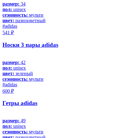
размер:
34
пол:
unisex
сезонность:
мульти
цвет:
разноцветный
#adidas
541 ₽
Носки 3 пары adidas
размер:
42
пол:
unisex
цвет:
зеленый
сезонность:
мульти
#adidas
600 ₽
Гетры adidas
размер:
49
пол:
unisex
сезонность:
мульти
цвет:
разноцветный