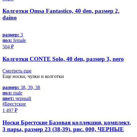
Колготки Omsa Fantastico, 40 den, размер 2,
daino
размер:
3
пол:
female
504 ₽
Колготки CONTE Solo, 40 den, размер 3, nero
Смотреть еще
Еще носки, чулки и колготки
размер:
38, 39, 38
пол:
male
цвет:
черный
#Брестские
1 497 ₽
Носки Брестские Базовая коллекция, комплект,
3 пары, размер 23 (38-39), рис. 000, ЧЕРНЫЕ