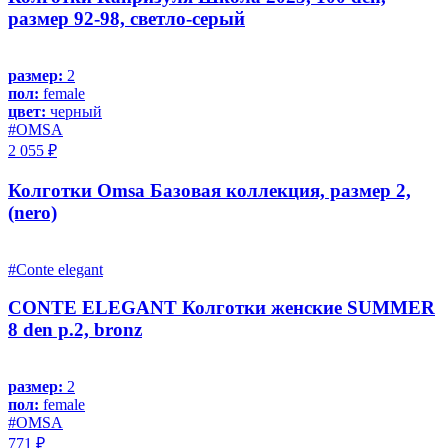
размер 92-98, светло-серый
размер:
2
пол:
female
цвет:
черный
#OMSA
2 055 ₽
Колготки Omsa Базовая коллекция, размер 2,
(nero)
#Conte elegant
CONTE ELEGANT Колготки женские SUMMER
8 den р.2, bronz
размер:
2
пол:
female
#OMSA
771 ₽