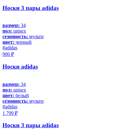
Носки 3 пары adidas
размер:
34
пол:
unisex
сезонность:
мульти
цвет:
черный
#adidas
900 ₽
Носки adidas
размер:
34
пол:
unisex
цвет:
белый
сезонность:
мульти
#adidas
1 799 ₽
Носки 3 пары adidas