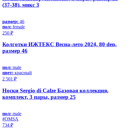
(37-38), микс 3
размер:
46
пол:
female
250 ₽
Колготки ИЖТЕКС Весна-лето 2024, 80 den,
размер 46
пол:
male
цвет:
красный
2 501 ₽
Носки Sergio di Calze Базовая коллекция,
комплект, 3 пары, размер 25
пол:
male
#OMSA
734 ₽