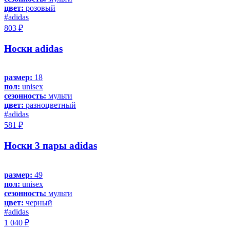
цвет:
розовый
#adidas
803 ₽
Носки adidas
размер:
18
пол:
unisex
сезонность:
мульти
цвет:
разноцветный
#adidas
581 ₽
Носки 3 пары adidas
размер:
49
пол:
unisex
сезонность:
мульти
цвет:
черный
#adidas
1 040 ₽