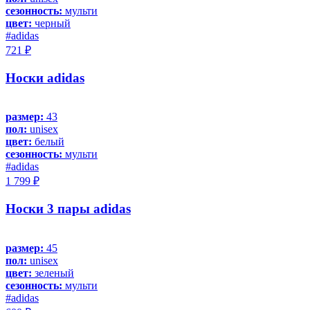
сезонность:
мульти
цвет:
черный
#adidas
721 ₽
Носки adidas
размер:
43
пол:
unisex
цвет:
белый
сезонность:
мульти
#adidas
1 799 ₽
Носки 3 пары adidas
размер:
45
пол:
unisex
цвет:
зеленый
сезонность:
мульти
#adidas