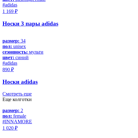
#adidas
1 169 ₽
Носки 3 пары adidas
размер:
34
пол:
unisex
сезонность:
мульти
цвет:
синий
#adidas
890 ₽
Носки adidas
Смотреть еще
Еще колготки
размер:
2
пол:
female
#INNAMORE
1 020 ₽