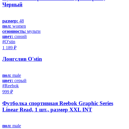
Черный
размер:
48
пол:
women
сезонность:
мульти
цвет:
синий
#O'stin
1 189 ₽
Лонгслив O'stin
пол:
male
цвет:
серый
#Reebok
999 ₽
Футболка спортивная Reebok Graphic Series
Linear Read, 1 шт., размер XXL INT
пол:
male