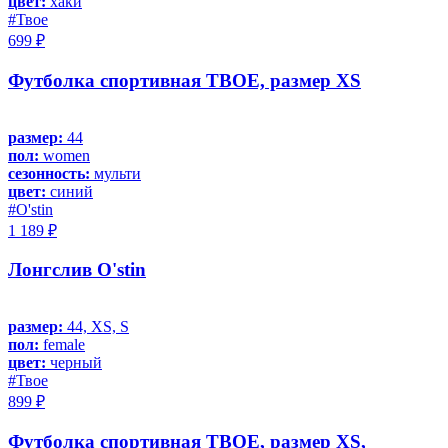
цвет:
хаки
#Твое
699 ₽
Футболка спортивная ТВОЕ, размер XS
размер:
44
пол:
women
сезонность:
мульти
цвет:
синий
#O'stin
1 189 ₽
Лонгслив O'stin
размер:
44, XS, S
пол:
female
цвет:
черный
#Твое
899 ₽
Футболка спортивная ТВОЕ, размер XS,