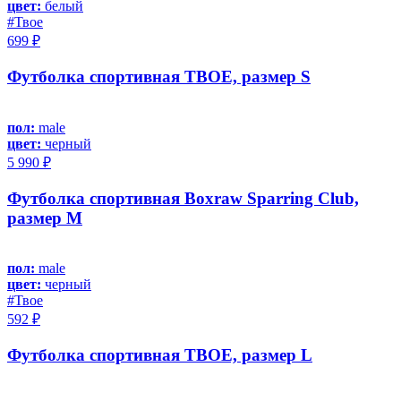
цвет:
белый
#Твое
699 ₽
Футболка спортивная ТВОЕ, размер S
пол:
male
цвет:
черный
5 990 ₽
Футболка спортивная Boxraw Sparring Club,
размер M
пол:
male
цвет:
черный
#Твое
592 ₽
Футболка спортивная ТВОЕ, размер L