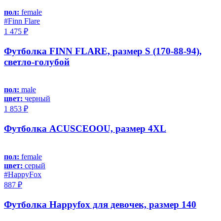
пол:
female
#Finn Flare
1 475 ₽
Футболка FINN FLARE, размер S (170-88-94),
светло-голубой
пол:
male
цвет:
черный
1 853 ₽
Футболка ACUSCEOOU, размер 4XL
пол:
female
цвет:
серый
#HappyFox
887 ₽
Футболка Happyfox для девочек, размер 140