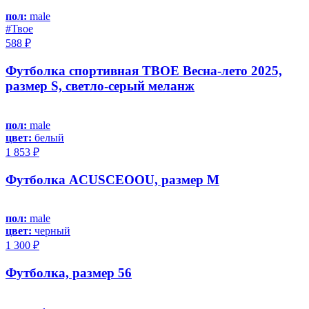
пол:
male
#Твое
588 ₽
Футболка спортивная ТВОЕ Весна-лето 2025,
размер S, светло-серый меланж
пол:
male
цвет:
белый
1 853 ₽
Футболка ACUSCEOOU, размер M
пол:
male
цвет:
черный
1 300 ₽
Футболка, размер 56