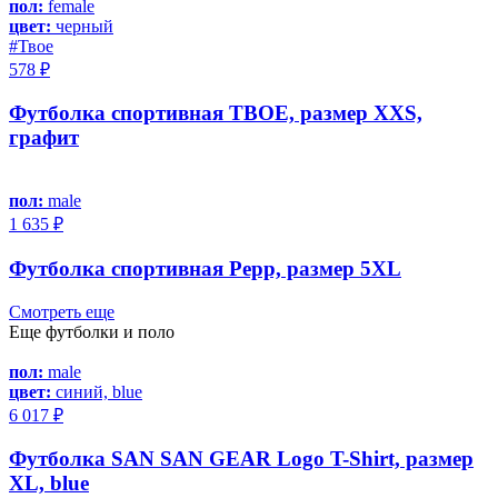
пол:
female
цвет:
черный
#Твое
578 ₽
Футболка спортивная ТВОЕ, размер XXS,
графит
пол:
male
1 635 ₽
Футболка спортивная Pepp, размер 5XL
Смотреть еще
Еще футболки и поло
пол:
male
цвет:
синий, blue
6 017 ₽
Футболка SAN SAN GEAR Logo T-Shirt, размер
XL, blue