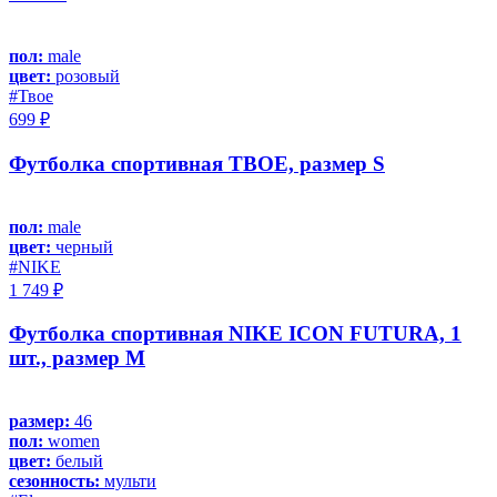
пол:
male
цвет:
розовый
#Твое
699 ₽
Футболка спортивная ТВОЕ, размер S
пол:
male
цвет:
черный
#NIKE
1 749 ₽
Футболка спортивная NIKE ICON FUTURA, 1
шт., размер M
размер:
46
пол:
women
цвет:
белый
сезонность:
мульти