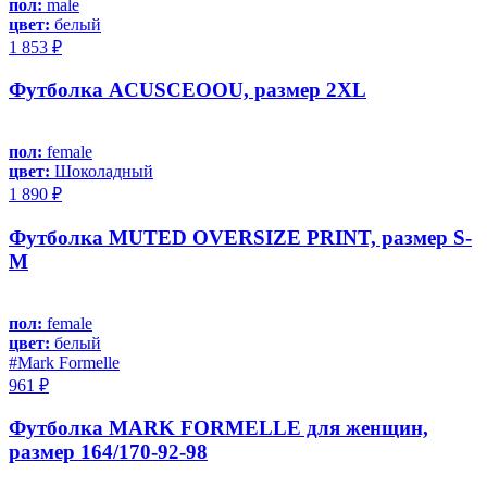
пол:
male
цвет:
белый
1 853 ₽
Футболка ACUSCEOOU, размер 2XL
пол:
female
цвет:
Шоколадный
1 890 ₽
Футболка MUTED OVERSIZE PRINT, размер S-
M
пол:
female
цвет:
белый
#Mark Formelle
961 ₽
Футболка MARK FORMELLE для женщин,
размер 164/170-92-98