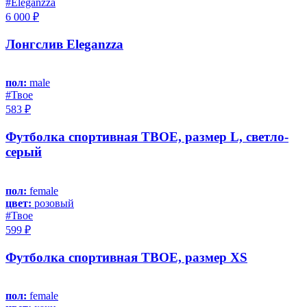
#Eleganzza
6 000 ₽
Лонгслив Eleganzza
пол:
male
#Твое
583 ₽
Футболка спортивная ТВОЕ, размер L, светло-
серый
пол:
female
цвет:
розовый
#Твое
599 ₽
Футболка спортивная ТВОЕ, размер XS
пол:
female