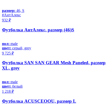
размер:
46, S
#АнтАлекс
932 ₽
Футболка АнтАлекс, размер (46)S
пол:
male
цвет:
серый, grey
9 725 ₽
Футболка SAN SAN GEAR Mesh Paneled, размер
XL, grey
пол:
male
цвет:
белый
1 218 ₽
Футболка ACUSCEOOU, размер L