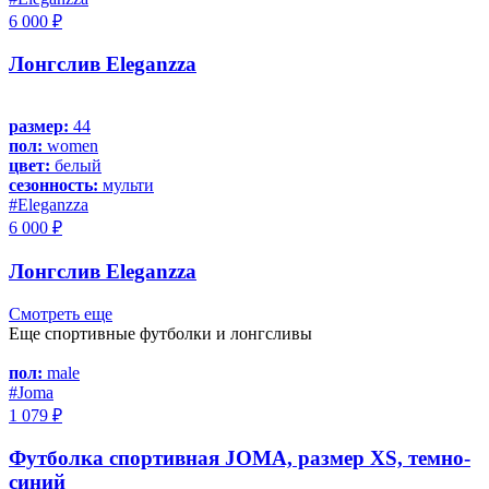
6 000 ₽
Лонгслив Eleganzza
размер:
44
пол:
women
цвет:
белый
сезонность:
мульти
#Eleganzza
6 000 ₽
Лонгслив Eleganzza
Смотреть еще
Еще спортивные футболки и лонгсливы
пол:
male
#Joma
1 079 ₽
Футболка спортивная JOMA, размер XS, темно-
синий