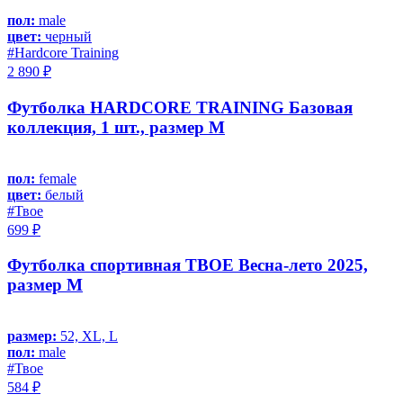
пол:
male
цвет:
черный
#Hardcore Training
2 890 ₽
Футболка HARDCORE TRAINING Базовая
коллекция, 1 шт., размер M
пол:
female
цвет:
белый
#Твое
699 ₽
Футболка спортивная ТВОЕ Весна-лето 2025,
размер M
размер:
52, XL, L
пол:
male
#Твое
584 ₽