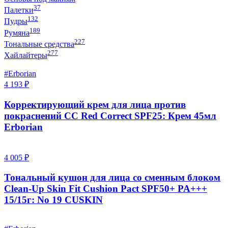
37
Палетки
132
Пудры
189
Румяна
227
Тональные средства
277
Хайлайтеры
#Erborian
4 193 ₽
Корректирующий крем для лица против
покраснений CC Red Correct SPF25: Крем 45мл
Erborian
4 005 ₽
Тональный кушон для лица со сменным блоком
Clean-Up Skin Fit Cushion Pact SPF50+ PA+++
15/15г: No 19 CUSKIN