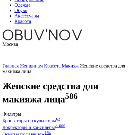
Одежда
Обувь
Аксессуары
Красота
Москва
Главная
Женщинам
Красота
Макияж
Женские средства для
макияжа лица
Женские средства для
586
макияжа лица
Фильтры
62
Бронзаторы и скульпторы
>1000
Корректоры и консилеры
164
Основы под макияж