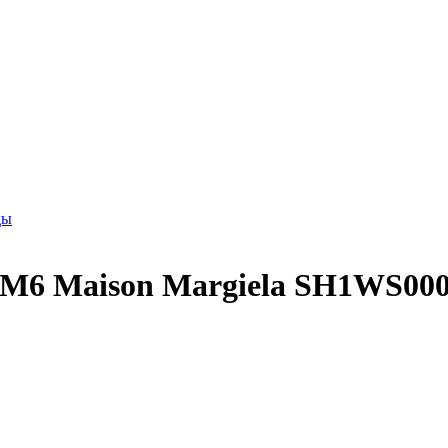
ды
MM6 Maison Margiela SH1WS00