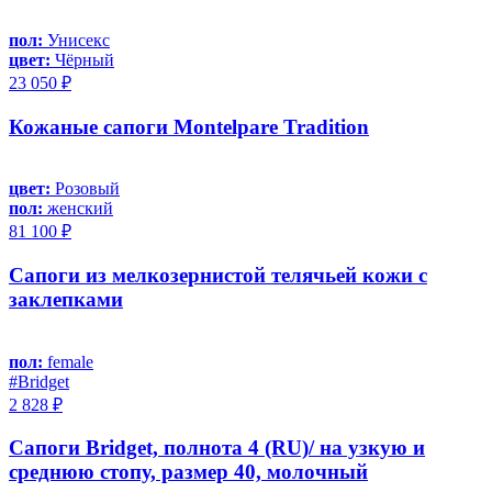
пол:
Унисекс
цвет:
Чёрный
23 050 ₽
Кожаные сапоги Montelpare Tradition
цвет:
Розовый
пол:
женский
81 100 ₽
Сапоги из мелкозернистой телячьей кожи с
заклепками
пол:
female
#Bridget
2 828 ₽
Сапоги Bridget, полнота 4 (RU)/ на узкую и
среднюю стопу, размер 40, молочный