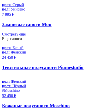
цвет:
Серый
пол:
Унисекс
7 995 ₽
Замшевые сапоги Mou
Смотреть еще
Еще сапоги
цвет:
Белый
пол:
Женский
24 450 ₽
Текстильные полусапоги Piumestudio
пол:
Женский
цвет:
Чёрный
#Moschino
52 450 ₽
Кожаные полусапоги Moschino