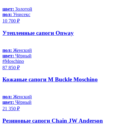
цвет:
Золотой
пол:
Унисекс
10 700 ₽
Утепленные сапоги Onway
пол:
Женский
цвет:
Чёрный
#Moschino
87 850 ₽
Кожаные сапоги M Buckle Moschino
пол:
Женский
цвет:
Чёрный
21 350 ₽
Резиновые сапоги Chain JW Anderson