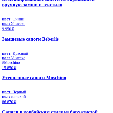
вручную замши и текстиля
цвет:
Синий
пол:
Унисекс
9 950 ₽
Замшевые сапоги Beberlis
цвет:
Красный
пол:
Унисекс
#Moschino
15 850 ₽
Утепленные сапоги Moschino
цвет:
Черный
пол:
женский
86 870 ₽
Сапоги в ковбойском стиле из бархатистой