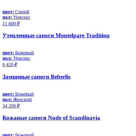
цвет:
Синий
пол:
Унисекс
11 600 ₽
Утепленные сапоги Montelpare Tradition
цвет:
Бежевый
пол:
Унисекс
6 420 ₽
Замшевые сапоги Beberlis
цвет:
Бежевый
пол:
Женский
34 200 ₽
Кожаные сапоги Nude of Scandinavia
цвет:
Бежевый