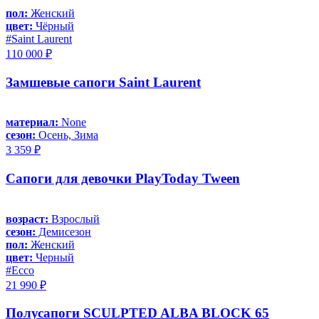
пол:
Женский
цвет:
Чёрный
#Saint Laurent
110 000 ₽
Замшевые сапоги Saint Laurent
материал:
None
сезон:
Осень, Зима
3 359 ₽
Сапоги для девочки PlayToday Tween
возраст:
Взрослый
сезон:
Демисезон
пол:
Женский
цвет:
Черный
#Ecco
21 990 ₽
Полусапоги SCULPTED ALBA BLOCK 65