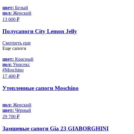
цвет:
Белый
пол:
Женский
13 600 ₽
Полусапоги City Lemon Jelly
Смотреть еще
Еще сапоги
цвет:
Красный
пол:
Унисекс
#Moschino
17 400 ₽
Утепленные сапоги Moschino
пол:
Женский
цвет:
Чёрный
29 700 ₽
Замшевые сапоги Gia 23 GIABORGHINI