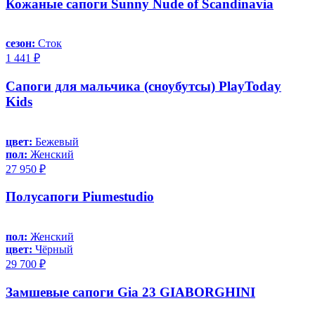
Кожаные сапоги Sunny Nude of Scandinavia
сезон:
Сток
1 441 ₽
Сапоги для мальчика (сноубутсы) PlayToday
Kids
цвет:
Бежевый
пол:
Женский
27 950 ₽
Полусапоги Piumestudio
пол:
Женский
цвет:
Чёрный
29 700 ₽
Замшевые сапоги Gia 23 GIABORGHINI