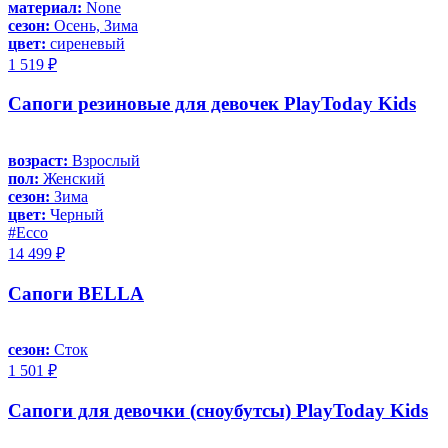
материал:
None
сезон:
Осень, Зима
цвет:
сиреневый
1 519 ₽
Сапоги резиновые для девочек PlayToday Kids
возраст:
Взрослый
пол:
Женский
сезон:
Зима
цвет:
Черный
#Ecco
14 499 ₽
Сапоги BELLA
сезон:
Сток
1 501 ₽
Сапоги для девочки (сноубутсы) PlayToday Kids