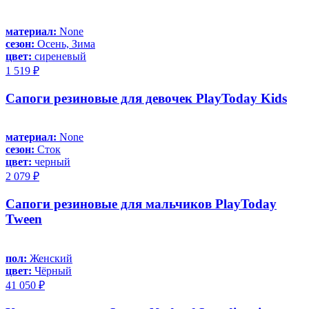
материал:
None
сезон:
Осень, Зима
цвет:
сиреневый
1 519 ₽
Сапоги резиновые для девочек PlayToday Kids
материал:
None
сезон:
Сток
цвет:
черный
2 079 ₽
Сапоги резиновые для мальчиков PlayToday
Tween
пол:
Женский
цвет:
Чёрный
41 050 ₽