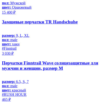
пол:
Мужской
цвет:
Оранжевый
15 400 ₽
Замшевые перчатки TR Handschuhe
размер:
9, L, XL
пол:
male
цвет:
хаки
#Finntrail
3 030 ₽
Перчатки Finntrail Wave солнцезащитные для
мужчин и женщин, размер M
размер:
6.5, S, 7
пол:
male
цвет:
красный
#RUSH HOUR
465 ₽