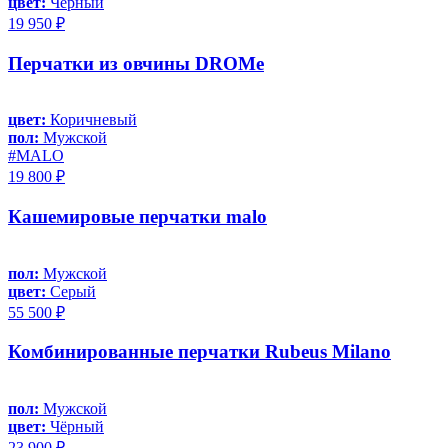
цвет:
Чёрный
19 950 ₽
Перчатки из овчины DROMe
цвет:
Коричневый
пол:
Мужской
#MALO
19 800 ₽
Кашемировые перчатки malo
пол:
Мужской
цвет:
Серый
55 500 ₽
Комбинированные перчатки Rubeus Milano
пол:
Мужской
цвет:
Чёрный
23 900 ₽