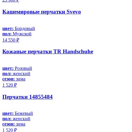
Кашемировые перчатки Svevo
цвет:
Бордовый
пол:
Мужской
14 550 ₽
Кожаные перчатки TR Handschuhe
цвет:
Розовый
пол:
женский
сезон:
зима
1 520 ₽
Перчатки 14855484
цвет:
Бежевый
пол:
женский
сезон:
зима
1 520 ₽