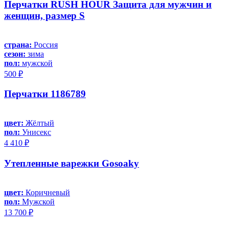
Перчатки RUSH HOUR Защита для мужчин и
женщин, размер S
страна:
Россия
сезон:
зима
пол:
мужской
500 ₽
Перчатки 1186789
цвет:
Жёлтый
пол:
Унисекс
4 410 ₽
Утепленные варежки Gosoaky
цвет:
Коричневый
пол:
Мужской
13 700 ₽