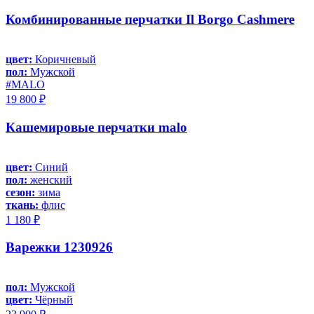
Комбинированные перчатки Il Borgo Cashmere
цвет:
Коричневый
пол:
Мужской
#MALO
19 800 ₽
Кашемировые перчатки malo
цвет:
Синий
пол:
женский
сезон:
зима
ткань:
флис
1 180 ₽
Варежки 1230926
пол:
Мужской
цвет:
Чёрный