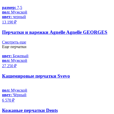
размер:
7,5
пол:
Мужской
цвет:
черный
13 190 ₽
Перчатки и варежки Agnelle Agnelle GEORGES
Смотреть еще
Еще перчатки
цвет:
Бежевый
пол:
Мужской
27 250 ₽
Кашемировые перчатки Svevo
пол:
Мужской
цвет:
Чёрный
6 570 ₽
Кожаные перчатки Dents