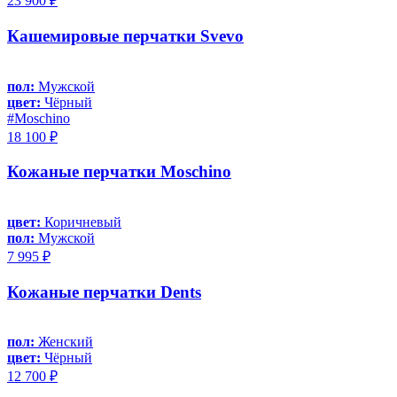
23 900 ₽
Кашемировые перчатки Svevo
пол:
Мужской
цвет:
Чёрный
#Moschino
18 100 ₽
Кожаные перчатки Moschino
цвет:
Коричневый
пол:
Мужской
7 995 ₽
Кожаные перчатки Dents
пол:
Женский
цвет:
Чёрный
12 700 ₽