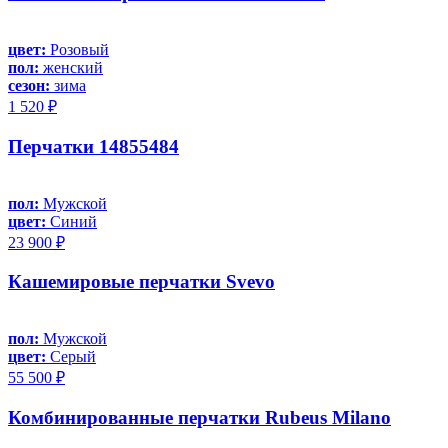
цвет:
Розовый
пол:
женский
сезон:
зима
1 520 ₽
Перчатки 14855484
пол:
Мужской
цвет:
Синий
23 900 ₽
Кашемировые перчатки Svevo
пол:
Мужской
цвет:
Серый
55 500 ₽
Комбинированные перчатки Rubeus Milano