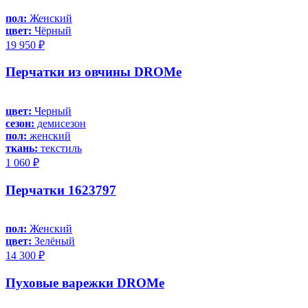
пол:
Женский
цвет:
Чёрный
19 950 ₽
Перчатки из овчины DROMe
цвет:
Черный
сезон:
демисезон
пол:
женский
ткань:
текстиль
1 060 ₽
Перчатки 1623797
пол:
Женский
цвет:
Зелёный
14 300 ₽
Пуховые варежки DROMe