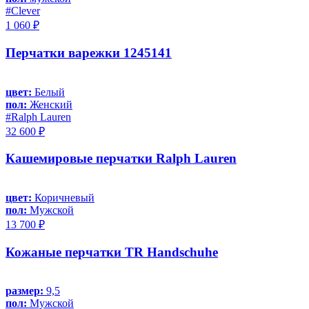
#Clever
1 060 ₽
Перчатки варежки 1245141
цвет:
Белый
пол:
Женский
#Ralph Lauren
32 600 ₽
Кашемировые перчатки Ralph Lauren
цвет:
Коричневый
пол:
Мужской
13 700 ₽
Кожаные перчатки TR Handschuhe
размер:
9,5
пол:
Мужской