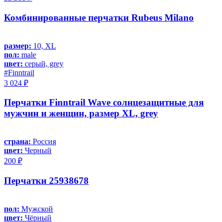
Комбинированные перчатки Rubeus Milano
размер:
10, XL
пол:
male
цвет:
серый, grey
#Finntrail
3 024 ₽
Перчатки Finntrail Wave солнцезащитные для
мужчин и женщин, размер XL, grey
страна:
Россия
цвет:
Черный
200 ₽
Перчатки 25938678
пол:
Мужской
цвет:
Чёрный