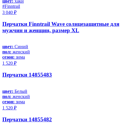
цвет:
хаки
#Finntrail
3 040 ₽
Перчатки Finntrail Wave солнцезащитные для
мужчин и женщин, размер XL
цвет:
Синий
пол:
женский
сезон:
зима
1 520 ₽
Перчатки 14855483
цвет:
Белый
пол:
женский
сезон:
зима
1 520 ₽
Перчатки 14855482