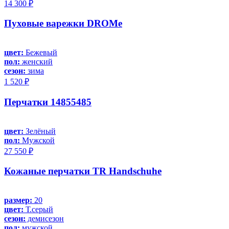
14 300 ₽
Пуховые варежки DROMe
цвет:
Бежевый
пол:
женский
сезон:
зима
1 520 ₽
Перчатки 14855485
цвет:
Зелёный
пол:
Мужской
27 550 ₽
Кожаные перчатки TR Handschuhe
размер:
20
цвет:
Т.серый
сезон:
демисезон
пол:
мужской