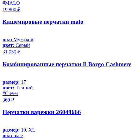
#MALO
19 800 ₽
Кашемировые перчатки malo
пол:
Мужской
цвет:
Серый
31 050 ₽
Комбинированные перчатки Il Borgo Cashmere
размер:
17
цвет:
Т.синий
#Clever
360 ₽
Перчатки варежки 26049666
размер:
10, XL
пол:
male