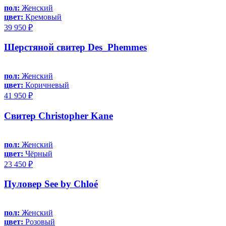
пол:
Женский
цвет:
Кремовый
39 950 ₽
Шерстяной свитер Des_Phemmes
пол:
Женский
цвет:
Коричневый
41 950 ₽
Свитер Christopher Kane
пол:
Женский
цвет:
Чёрный
23 450 ₽
Пуловер See by Chloé
пол:
Женский
цвет:
Розовый