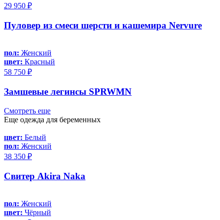
29 950 ₽
Пуловер из смеси шерсти и кашемира Nervure
пол:
Женский
цвет:
Красный
58 750 ₽
Замшевые легинсы SPRWMN
Смотреть еще
Еще одежда для беременных
цвет:
Белый
пол:
Женский
38 350 ₽
Свитер Akira Naka
пол:
Женский
цвет:
Чёрный