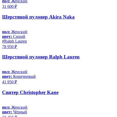
пол:
Женский
31 600 ₽
Шерстяной пуловер Akira Naka
пол:
Женский
цвет:
Синий
#Ralph Lauren
78 950 ₽
Шерстяной пуловер Ralph Lauren
пол:
Женский
цвет:
Коричневый
41 950 ₽
Свитер Christopher Kane
пол:
Женский
цвет:
Чёрный