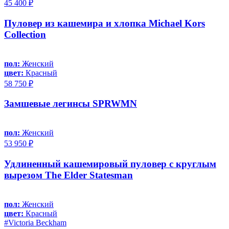
45 400 ₽
Пуловер из кашемира и хлопка Michael Kors
Collection
пол:
Женский
цвет:
Красный
58 750 ₽
Замшевые легинсы SPRWMN
пол:
Женский
53 950 ₽
Удлиненный кашемировый пуловер с круглым
вырезом The Elder Statesman
пол:
Женский
цвет:
Красный
#Victoria Beckham