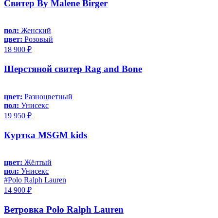
Свитер By Malene Birger
пол:
Женский
цвет:
Розовый
18 900 ₽
Шерстяной свитер Rag and Bone
цвет:
Разноцветный
пол:
Унисекс
19 950 ₽
Куртка MSGM kids
цвет:
Жёлтый
пол:
Унисекс
#Polo Ralph Lauren
14 900 ₽
Ветровка Polo Ralph Lauren