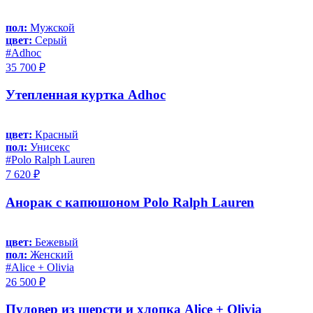
пол:
Мужской
цвет:
Серый
#Adhoc
35 700 ₽
Утепленная куртка Adhoc
цвет:
Красный
пол:
Унисекс
#Polo Ralph Lauren
7 620 ₽
Анорак с капюшоном Polo Ralph Lauren
цвет:
Бежевый
пол:
Женский
#Alice + Olivia
26 500 ₽
Пуловер из шерсти и хлопка Alice + Olivia