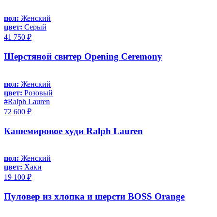
пол:
Женский
цвет:
Серый
41 750 ₽
Шерстяной свитер Opening Ceremony
пол:
Женский
цвет:
Розовый
#Ralph Lauren
72 600 ₽
Кашемировое худи Ralph Lauren
пол:
Женский
цвет:
Хаки
19 100 ₽
Пуловер из хлопка и шерсти BOSS Orange