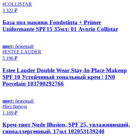
#COLLISTAR
3 322 ₽
База под макияж Fondotinta + Primer
Uniformante SPF15 35мл: 01 Avorio Collistar
цвет:
бежевый
#ESTEE LAUDER
5 196 ₽
Estee Lauder Double Wear Stay-In-Place Makeup
SPF 10 Устойчивый тональный крем | 1N0
Porcelain 103700292766
цвет:
бежевый
#Без бренда
1 169 ₽
Крем-тинт Nude Illusion, SPF 25, увлажняющий,
гипоаллергенный, 17мл 102053139240