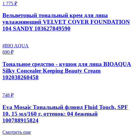
1 775 ₽
Вельветовый тональный крем для лица
увлажняющий VELVET COVER FOUNDATION
104 SANDY 103627849590
#BIO AQUA
690 ₽
Тональное средство - кушон для лица BIOAQUA
Silky Concealer Keeping Beauty Cream
102038260458
748 ₽
Eva Mosaic Тональный флюид Fluid Touch, SPF
10, 15 мл/160 г, оттенок: 04 бежевый
100788915824
Смотреть еще