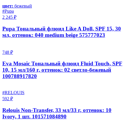
цвет:
бежевый
#Pupa
2 245 ₽
Pupa Тональный флюид Like A Doll, SPF 15, 30
мл, оттенок: 040 medium beige 575777023
748 ₽
Eva Mosaic Тональный флюид Fluid Touch, SPF
10, 15 мл/160 г, оттенок: 02 светло-бежевый
100788917820
#RELOUIS
592 ₽
Relouis Non-Transfer, 33 мл/33 г, оттенок: 10
Ivory, 1 шт. 101571084890