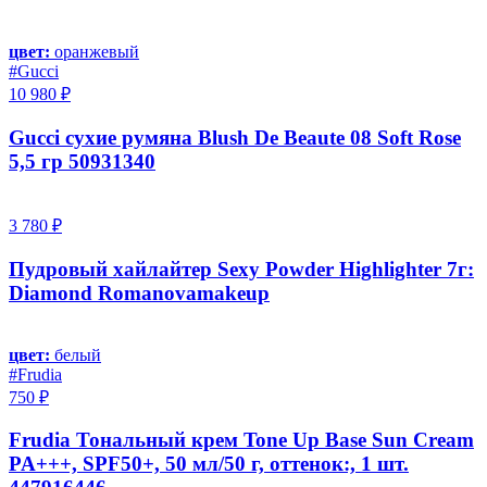
цвет:
оранжевый
#Gucci
10 980 ₽
Gucci сухие румяна Blush De Beaute 08 Soft Rose
5,5 гр 50931340
3 780 ₽
Пудровый хайлайтер Sexy Powder Highlighter 7г:
Diamond Romanovamakeup
цвет:
белый
#Frudia
750 ₽
Frudia Тональный крем Tone Up Base Sun Cream
PA+++, SPF50+, 50 мл/50 г, оттенок:, 1 шт.