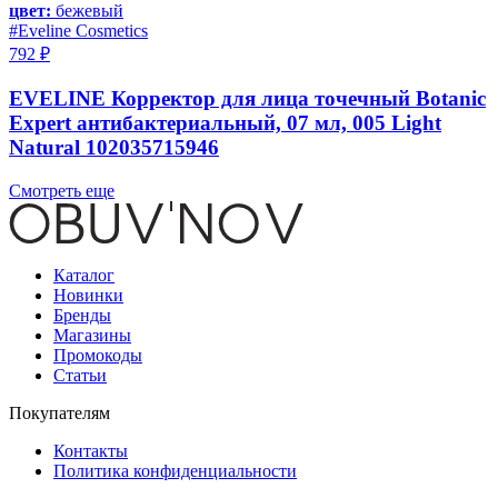
цвет:
бежевый
#Eveline Cosmetics
792 ₽
EVELINE Корректор для лица точечный Botanic
Expert антибактериальный, 07 мл, 005 Light
Natural 102035715946
Смотреть еще
Каталог
Новинки
Бренды
Магазины
Промокоды
Статьи
Покупателям
Контакты
Политика конфиденциальности