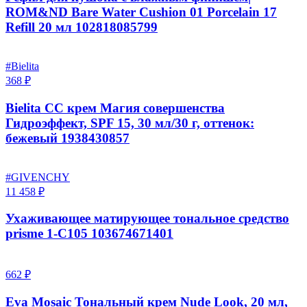
ROM&ND Bare Water Cushion 01 Porcelain 17
Refill 20 мл 102818085799
#Bielita
368 ₽
Bielita CC крем Магия совершенства
Гидроэффект, SPF 15, 30 мл/30 г, оттенок:
бежевый 1938430857
#GIVENCHY
11 458 ₽
Ухаживающее матирующее тональное средство
prisme 1-C105 103674671401
662 ₽
Eva Mosaic Тональный крем Nude Look, 20 мл,