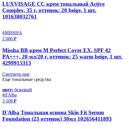
LUXVISAGE CC крем тональный Active
Complex, 35 г, оттенок: 20 beige, 1 шт.
101638032761
#MISSHA
2 080 ₽
Missha BB крем M Perfect Cover EX, SPF 42
PA+++, 20 мл/20 г, оттенок: 25 warm beige, 1 шт.
4299915313
Смотреть еще
Еще тональные средства
цвет:
бежевый
#d'Alba
3 109 ₽
D'Alba Тональная основа Skin Fit Serum
Foundation (23 оттенок) 30мл 102656411893