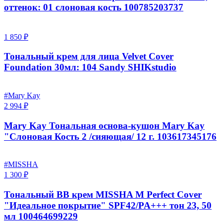
оттенок: 01 слоновая кость 100785203737
1 850 ₽
Тональный крем для лица Velvet Cover
Foundation 30мл: 104 Sandy SHIKstudio
#Mary Kay
2 994 ₽
Mary Kay Тональная основа-кушон Mary Kay
"Слоновая Кость 2 /сияющая/ 12 г. 103617345176
#MISSHA
1 300 ₽
Тональный BB крем MISSHA М Perfect Cover
"Идеальное покрытие" SPF42/PA+++ тон 23, 50
мл 100464699229