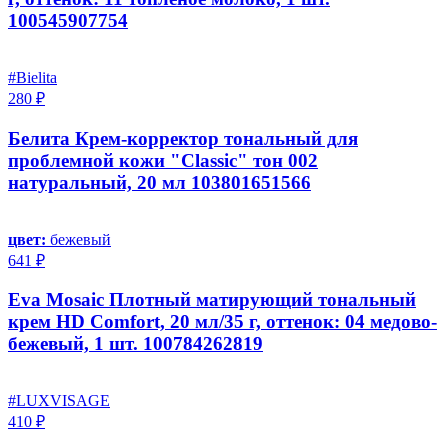
100545907754
#Bielita
280 ₽
Белита Крем-корректор тональный для
проблемной кожи "Classic" тон 002
натуральный, 20 мл 103801651566
цвет:
бежевый
641 ₽
Eva Mosaic Плотный матирующий тональный
крем HD Comfort, 20 мл/35 г, оттенок: 04 медово-
бежевый, 1 шт. 100784262819
#LUXVISAGE
410 ₽