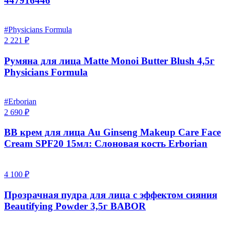
447916446
#Physicians Formula
2 221 ₽
Румяна для лица Matte Monoi Butter Blush 4,5г
Physicians Formula
#Erborian
2 690 ₽
BB крем для лица Au Ginseng Makeup Care Face
Cream SPF20 15мл: Слоновая кость Erborian
4 100 ₽
Прозрачная пудра для лица с эффектом сияния
Beautifying Powder 3,5г BABOR