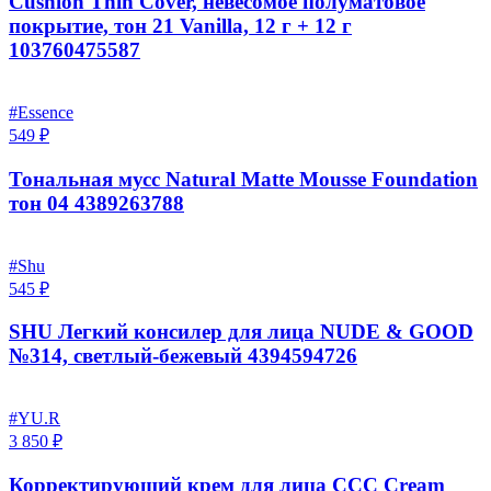
Cushion Thin Cover, невесомое полуматовое
покрытие, тон 21 Vanilla, 12 г + 12 г
103760475587
#Essence
549 ₽
Тональная мусс Natural Matte Mousse Foundation
тон 04 4389263788
#Shu
545 ₽
SHU Легкий консилер для лица NUDE & GOOD
№314, светлый-бежевый 4394594726
#YU.R
3 850 ₽
Корректирующий крем для лица CCC Cream