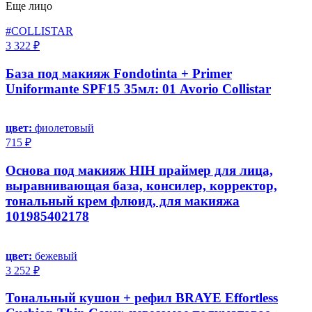
Еще лицо
#COLLISTAR
3 322 ₽
База под макияж Fondotinta + Primer
Uniformante SPF15 35мл: 01 Avorio Collistar
цвет:
фиолетовый
715 ₽
Основа под макияж HIH праймер для лица,
выравнивающая база, консилер, корректор,
тональный крем флюид, для макияжа
101985402178
цвет:
бежевый
3 252 ₽
Тональный кушон + рефил BRAYE Effortless