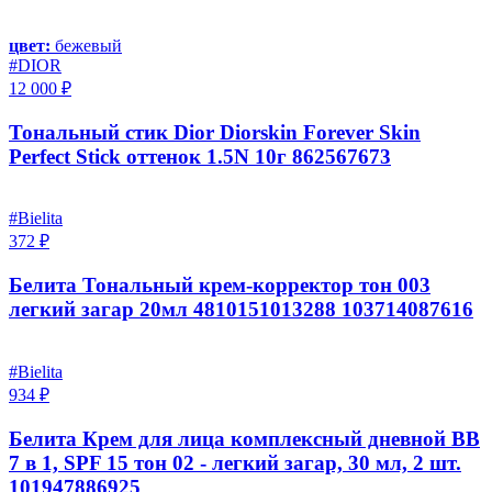
цвет:
бежевый
#DIOR
12 000 ₽
Тональный стик Dior Diorskin Forever Skin
Perfect Stick оттенок 1.5N 10г 862567673
#Bielita
372 ₽
Белита Тональный крем-корректор тон 003
легкий загар 20мл 4810151013288 103714087616
#Bielita
934 ₽
Белита Крем для лица комплексный дневной ВВ
7 в 1, SPF 15 тон 02 - легкий загар, 30 мл, 2 шт.
101947886925