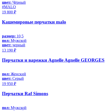
цвет:
Чёрный
#MALO
19 800 ₽
Кашемировые перчатки malo
размер:
10,5
пол:
Мужской
цвет:
черный
13 190 ₽
Перчатки и варежки Agnelle Agnelle GEORGES
пол:
Женский
цвет:
Серый
19 950 ₽
Перчатки Raf Simons
пол:
Мужской