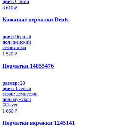
цвет:
Синий
8 610 ₽
Кожаные перчатки Dents
цвет:
Черный
пол:
женский
сезон:
зима
1 520 ₽
Перчатки 14855476
размер:
20
цвет:
Т.серый
сезон:
демисезон
пол:
мужской
#Clever
1 060 ₽
Перчатки варежки 1245141