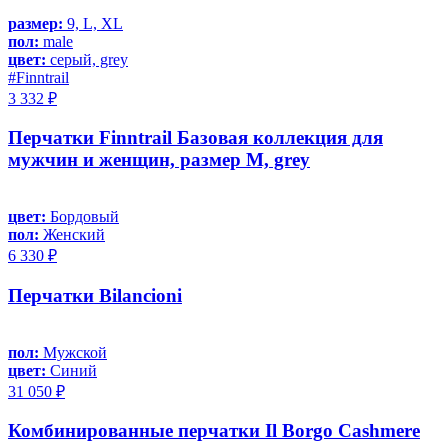
размер:
9, L, XL
пол:
male
цвет:
серый, grey
#Finntrail
3 332 ₽
Перчатки Finntrail Базовая коллекция для
мужчин и женщин, размер M, grey
цвет:
Бордовый
пол:
Женский
6 330 ₽
Перчатки Bilancioni
пол:
Мужской
цвет:
Синий
31 050 ₽
Комбинированные перчатки Il Borgo Cashmere