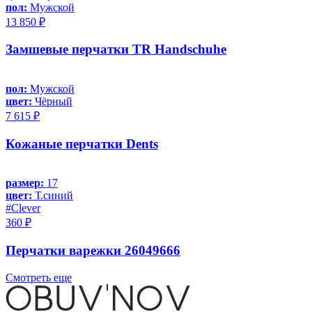
пол:
Мужской
13 850 ₽
Замшевые перчатки TR Handschuhe
пол:
Мужской
цвет:
Чёрный
7 615 ₽
Кожаные перчатки Dents
размер:
17
цвет:
Т.синий
#Clever
360 ₽
Перчатки варежки 26049666
Смотреть еще