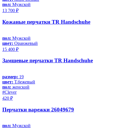
пол:
Мужской
13 700 ₽
Кожаные перчатки TR Handschuhe
пол:
Мужской
цвет:
Оранжевый
15 400 ₽
Замшевые перчатки TR Handschuhe
размер:
19
цвет:
Т.бежевый
пол:
женский
#Clever
420 ₽
Перчатки варежки 26049679
пол:
Мужской