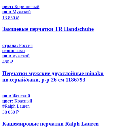
цвет:
Коричневый
пол:
Мужской
13 850 ₽
Замшевые перчатки TR Handschuhe
страна:
Россия
сезон:
зима
пол:
мужской
480 ₽
Перчатки мужские двухслойные minaku
цв.серый/хаки, р-р 26 см 1186793
пол:
Женский
цвет:
Красный
#Ralph Lauren
38 050 ₽
Кашемировые перчатки Ralph Lauren