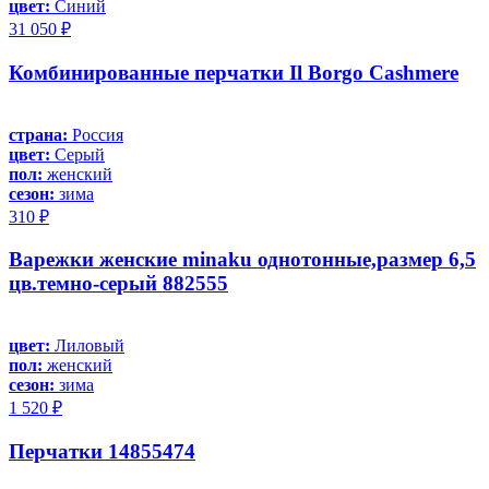
цвет:
Синий
31 050 ₽
Комбинированные перчатки Il Borgo Cashmere
страна:
Россия
цвет:
Серый
пол:
женский
сезон:
зима
310 ₽
Варежки женские minaku однотонные,размер 6,5
цв.темно-серый 882555
цвет:
Лиловый
пол:
женский
сезон:
зима
1 520 ₽
Перчатки 14855474