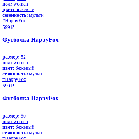
пол:
women
цвет:
бежевый
сезонность:
мульти
#HappyFox
599 ₽
Футболка HappyFox
размер:
52
пол:
women
цвет:
бежевый
сезонность:
мульти
#HappyFox
599 ₽
Футболка HappyFox
размер:
50
пол:
women
цвет:
бежевый
сезонность:
мульти
#HappyFox