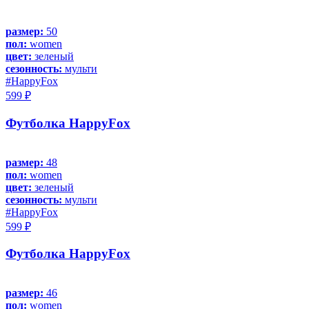
размер:
50
пол:
women
цвет:
зеленый
сезонность:
мульти
#HappyFox
599 ₽
Футболка HappyFox
размер:
48
пол:
women
цвет:
зеленый
сезонность:
мульти
#HappyFox
599 ₽
Футболка HappyFox
размер:
46
пол:
women