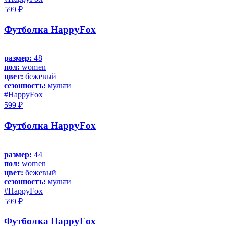
599 ₽
Футболка HappyFox
размер:
48
пол:
women
цвет:
бежевый
сезонность:
мульти
#HappyFox
599 ₽
Футболка HappyFox
размер:
44
пол:
women
цвет:
бежевый
сезонность:
мульти
#HappyFox
599 ₽
Футболка HappyFox