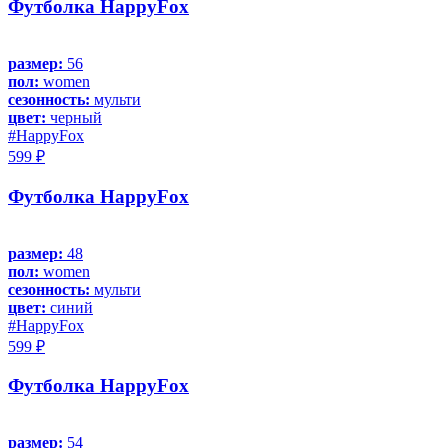
Футболка HappyFox
размер:
56
пол:
women
сезонность:
мульти
цвет:
черный
#HappyFox
599 ₽
Футболка HappyFox
размер:
48
пол:
women
сезонность:
мульти
цвет:
синий
#HappyFox
599 ₽
Футболка HappyFox
размер:
54