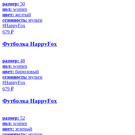
размер:
50
пол:
women
цвет:
желтый
сезонность:
мульти
#HappyFox
679 ₽
Футболка HappyFox
размер:
48
пол:
women
цвет:
бирюзовый
сезонность:
мульти
#HappyFox
679 ₽
Футболка HappyFox
размер:
52
пол:
women
цвет:
зеленый
сезонность:
мульти