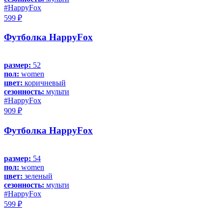
#HappyFox
599 ₽
Футболка HappyFox
размер:
52
пол:
women
цвет:
коричневый
сезонность:
мульти
#HappyFox
909 ₽
Футболка HappyFox
размер:
54
пол:
women
цвет:
зеленый
сезонность:
мульти
#HappyFox
599 ₽