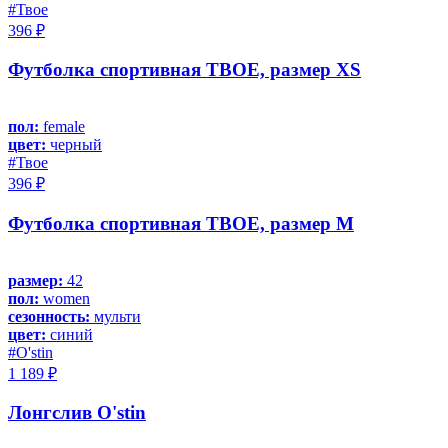
#Твое
396 ₽
Футболка спортивная ТВОЕ, размер XS
пол:
female
цвет:
черный
#Твое
396 ₽
Футболка спортивная ТВОЕ, размер M
размер:
42
пол:
women
сезонность:
мульти
цвет:
синий
#O'stin
1 189 ₽
Лонгслив O'stin