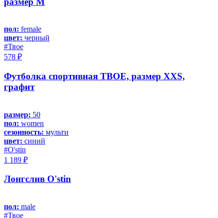
размер M
пол:
female
цвет:
черный
#Твое
578 ₽
Футболка спортивная ТВОЕ, размер XXS,
графит
размер:
50
пол:
women
сезонность:
мульти
цвет:
синий
#O'stin
1 189 ₽
Лонгслив O'stin
пол:
male
#Твое