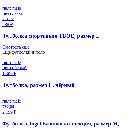
пол:
male
цвет:
хаки
#Твое
588 ₽
Футболка спортивная ТВОЕ, размер L
Смотреть еще
Еще футболки и поло
пол:
male
цвет:
белый
1 300 ₽
Футболка, размер L, чёрный
пол:
male
#Jоgel
2 159 ₽
Футболка Jogel Базовая коллекция, размер M,