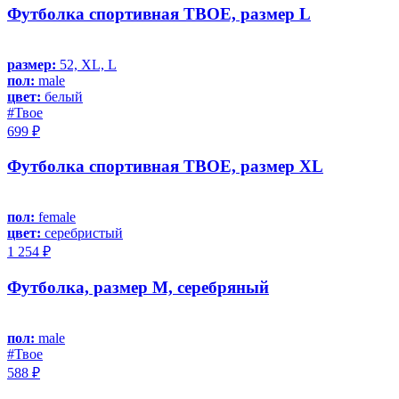
Футболка спортивная ТВОЕ, размер L
размер:
52, XL, L
пол:
male
цвет:
белый
#Твое
699 ₽
Футболка спортивная ТВОЕ, размер XL
пол:
female
цвет:
серебристый
1 254 ₽
Футболка, размер M, серебряный
пол:
male
#Твое
588 ₽