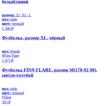
белый/синий
размер:
52, XL, L
пол:
male
цвет:
черный
1 300 ₽
Футболка, размер XL, чёрный
пол:
female
#Finn Flare
1 475 ₽
Футболка FINN FLARE, размер M(170-92-98),
светло-голубой
пол:
male
цвет:
черный
#Твое
583 ₽