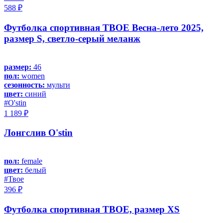
588 ₽
Футболка спортивная ТВОЕ Весна-лето 2025,
размер S, светло-серый меланж
размер:
46
пол:
women
сезонность:
мульти
цвет:
синий
#O'stin
1 189 ₽
Лонгслив O'stin
пол:
female
цвет:
белый
#Твое
396 ₽
Футболка спортивная ТВОЕ, размер XS