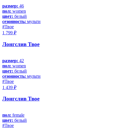
размер:
46
пол:
women
цвет:
белый
сезонность:
мульти
#Твое
1 799 ₽
Лонгслив Твое
размер:
42
пол:
women
цвет:
белый
сезонность:
мульти
#Твое
1 439 ₽
Лонгслив Твое
пол:
female
цвет:
белый
#Твое