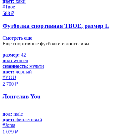
цвет:
хаки
#Твое
588 ₽
Футболка спортивная ТВОЕ, размер L
Смотреть еще
Еще спортивные футболки и лонгсливы
размер:
42
пол:
women
сезонность:
мульти
цвет:
черный
#YOU
2 700 ₽
Лонгслив You
пол:
male
цвет:
фиолетовый
#Joma
1 079 ₽