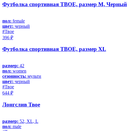
Футболка спортивная ТВОЕ, размер M, Черный
пол:
female
цвет:
черный
#Твое
396 ₽
Футболка спортивная ТВОЕ, размер XL
размер:
42
пол:
women
сезонность:
мульти
цвет:
черный
#Твое
644 ₽
Лонгслив Твое
размер:
52, XL, L
пол:
male