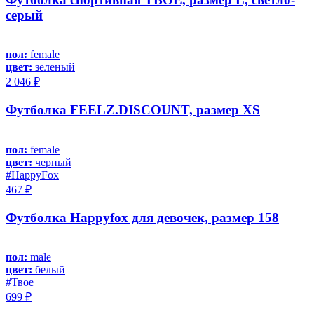
серый
пол:
female
цвет:
зеленый
2 046 ₽
Футболка FEELZ.DISCOUNT, размер XS
пол:
female
цвет:
черный
#HappyFox
467 ₽
Футболка Happyfox для девочек, размер 158
пол:
male
цвет:
белый
#Твое
699 ₽