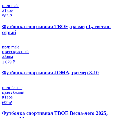
пол:
male
#Твое
583 ₽
Футболка спортивная ТВОЕ, размер L, светло-
серый
пол:
male
цвет:
красный
#Joma
1 079 ₽
Футболка спортивная JOMA, размер 8-10
пол:
female
цвет:
белый
#Твое
699 ₽
Футболка спортивная ТВОЕ Весна-лето 2025,