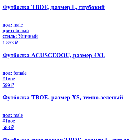
Футболка ТВОЕ, размер L, глубокий
пол:
male
цвет:
белый
стиль:
Уличный
1 853 ₽
Футболка ACUSCEOOU, размер 4XL
пол:
female
#Твое
599 ₽
Футболка ТВОЕ, размер XS, темно-зеленый
пол:
male
#Твое
583 ₽
Футболка спортивная ТВОЕ, размер L, светло-