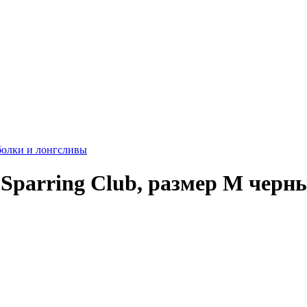
олки и лонгсливы
parring Club, размер M черный