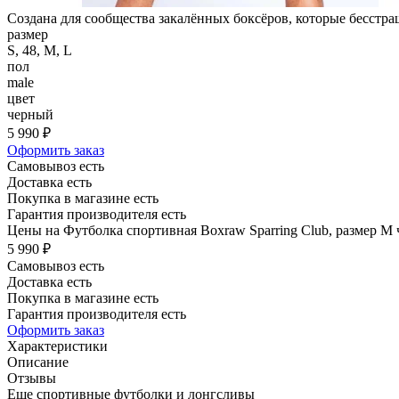
Создана для сообщества закалённых боксёров, которые бесстра
размер
S, 48, M, L
пол
male
цвет
черный
5 990 ₽
Оформить заказ
Самовывоз есть
Доставка есть
Покупка в магазине есть
Гарантия производителя есть
Цены на Футболка спортивная Boxraw Sparring Club, размер M ч
5 990 ₽
Самовывоз есть
Доставка есть
Покупка в магазине есть
Гарантия производителя есть
Оформить заказ
Характеристики
Описание
Отзывы
Еще спортивные футболки и лонгсливы