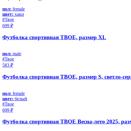
пол:
female
цвет:
хаки
#Твое
699 ₽
Футболка спортивная ТВОЕ, размер XL
пол:
male
#Твое
583 ₽
Футболка спортивная ТВОЕ, размер S, светло-се
пол:
female
цвет:
белый
#Твое
699 ₽
Футболка спортивная ТВОЕ Весна-лето 2025, раз