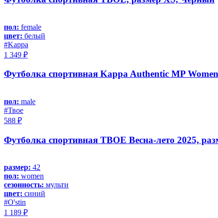
пол:
female
цвет:
белый
#Kappa
1 349 ₽
Футболка спортивная Kappa Authentic MP Women's 
пол:
male
#Твое
588 ₽
Футболка спортивная ТВОЕ Весна-лето 2025, раз
размер:
42
пол:
women
сезонность:
мульти
цвет:
синий
#O'stin
1 189 ₽