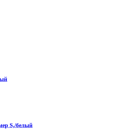
рый
мер S,/белый