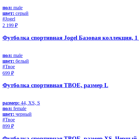
пол:
male
цвет:
серый
#Jоgel
2 199 ₽
Футболка спортивная Jogel Базовая коллекция, 1 
пол:
male
цвет:
белый
#Твое
699 ₽
Футболка спортивная ТВОЕ, размер L
размер:
44, XS, S
пол:
female
цвет:
черный
#Твое
899 ₽
Футболка спортивная ТВОЕ, размер XS, Черный