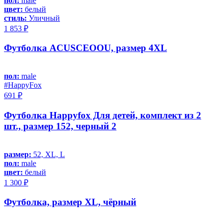
пол:
male
цвет:
белый
стиль:
Уличный
1 853 ₽
Футболка ACUSCEOOU, размер 4XL
пол:
male
#HappyFox
691 ₽
Футболка Happyfox Для детей, комплект из 2
шт., размер 152, черный 2
размер:
52, XL, L
пол:
male
цвет:
белый
1 300 ₽
Футболка, размер XL, чёрный