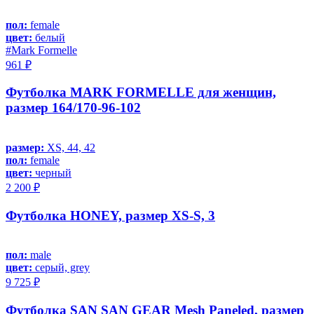
пол:
female
цвет:
белый
#Mark Formelle
961 ₽
Футболка MARK FORMELLE для женщин,
размер 164/170-96-102
размер:
XS, 44, 42
пол:
female
цвет:
черный
2 200 ₽
Футболка HONEY, размер XS-S, 3
пол:
male
цвет:
серый, grey
9 725 ₽
Футболка SAN SAN GEAR Mesh Paneled, размер