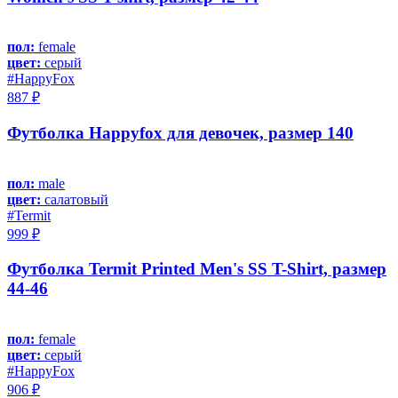
пол:
female
цвет:
серый
#HappyFox
887 ₽
Футболка Happyfox для девочек, размер 140
пол:
male
цвет:
салатовый
#Termit
999 ₽
Футболка Termit Printed Men's SS T-Shirt, размер
44-46
пол:
female
цвет:
серый
#HappyFox
906 ₽