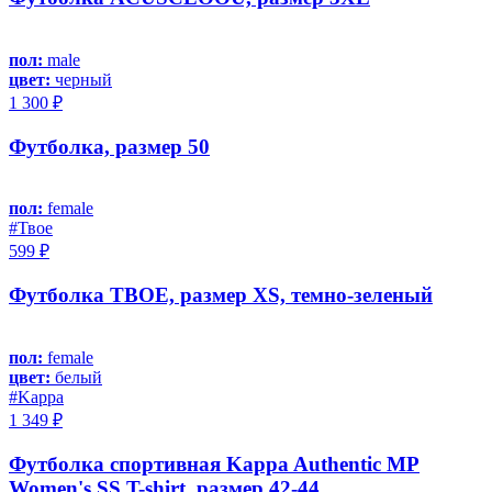
пол:
male
цвет:
черный
1 300 ₽
Футболка, размер 50
пол:
female
#Твое
599 ₽
Футболка ТВОЕ, размер XS, темно-зеленый
пол:
female
цвет:
белый
#Kappa
1 349 ₽
Футболка спортивная Kappa Authentic MP
Women's SS T-shirt, размер 42-44