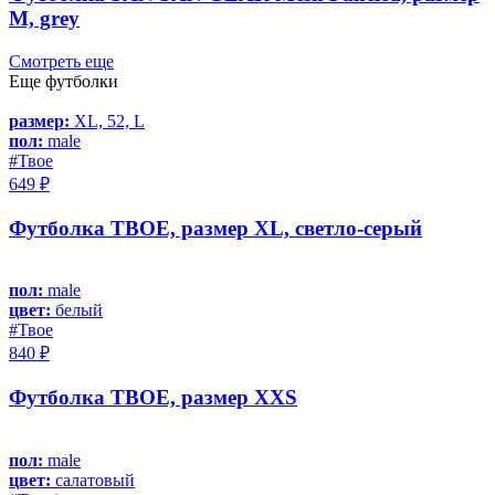
M, grey
Смотреть еще
Еще футболки
размер:
XL, 52, L
пол:
male
#Твое
649 ₽
Футболка ТВОЕ, размер XL, светло-серый
пол:
male
цвет:
белый
#Твое
840 ₽
Футболка ТВОЕ, размер XXS
пол:
male
цвет:
салатовый