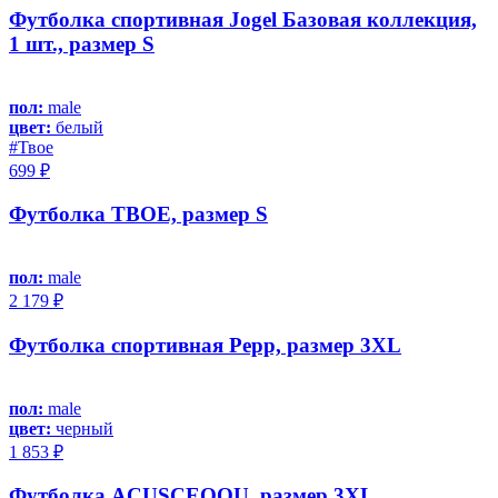
Футболка спортивная Jogel Базовая коллекция,
1 шт., размер S
пол:
male
цвет:
белый
#Твое
699 ₽
Футболка ТВОЕ, размер S
пол:
male
2 179 ₽
Футболка спортивная Pepp, размер 3XL
пол:
male
цвет:
черный
1 853 ₽
Футболка ACUSCEOOU, размер 3XL