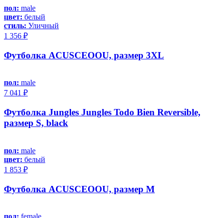
пол:
male
цвет:
белый
стиль:
Уличный
1 356 ₽
Футболка ACUSCEOOU, размер 3XL
пол:
male
7 041 ₽
Футболка Jungles Jungles Todo Bien Reversible,
размер S, black
пол:
male
цвет:
белый
1 853 ₽
Футболка ACUSCEOOU, размер M
пол:
female