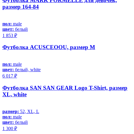
Футболка MARK FORMELLE для девочек,
размер 164-84
пол:
male
цвет:
белый
1 853 ₽
Футболка ACUSCEOOU, размер M
пол:
male
цвет:
белый, white
6 017 ₽
Футболка SAN SAN GEAR Logo T-Shirt, размер
XL, white
размер:
52, XL, L
пол:
male
цвет:
белый
1 300 ₽