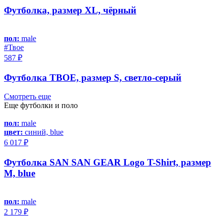
Футболка, размер XL, чёрный
пол:
male
#Твое
587 ₽
Футболка ТВОЕ, размер S, светло-серый
Смотреть еще
Еще футболки и поло
пол:
male
цвет:
синий, blue
6 017 ₽
Футболка SAN SAN GEAR Logo T-Shirt, размер
M, blue
пол:
male
2 179 ₽