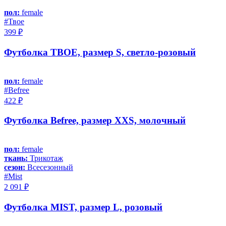
пол:
female
#Твое
399 ₽
Футболка ТВОЕ, размер S, светло-розовый
пол:
female
#Befree
422 ₽
Футболка Befree, размер XXS, молочный
пол:
female
ткань:
Трикотаж
сезон:
Всесезонный
#Mist
2 091 ₽
Футболка MIST, размер L, розовый