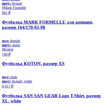
цвет:
белый
#Mark Formelle
961 ₽
Футболка MARK FORMELLE для женщин,
размер 164/170-92-98
пол:
female
цвет:
экрю
#Koton
749 ₽
Футболка KOTON, размер XS
пол:
male
цвет:
белый, white
6 017 ₽
Футболка SAN SAN GEAR Logo T-Shirt, размер
XL, white