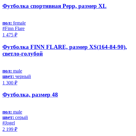
Футболка спортивная Pepp, размер XL
пол:
female
#Finn Flare
1 475 ₽
Футболка FINN FLARE, размер XS(164-84-90),
светло-голубой
пол:
male
цвет:
черный
1 300 ₽
Футболка, размер 48
пол:
male
цвет:
серый
#Jоgel
2 199 ₽