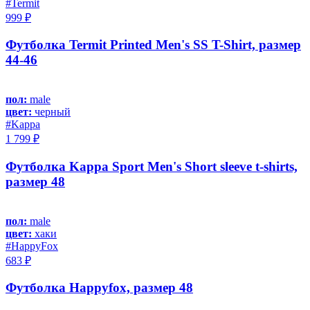
#Termit
999 ₽
Футболка Termit Printed Men's SS T-Shirt, размер
44-46
пол:
male
цвет:
черный
#Kappa
1 799 ₽
Футболка Kappa Sport Men's Short sleeve t-shirts,
размер 48
пол:
male
цвет:
хаки
#HappyFox
683 ₽
Футболка Happyfox, размер 48