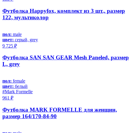
Футболка Happyfox, комплект из 3 шт., размер
122, мультиколор
пол:
male
цвет:
серый, grey
9 725 ₽
Футболка SAN SAN GEAR Mesh Paneled, размер
L, grey
пол:
female
цвет:
белый
#Mark Formelle
961 ₽
Футболка MARK FORMELLE для женщин,
размер 164/170-84-90