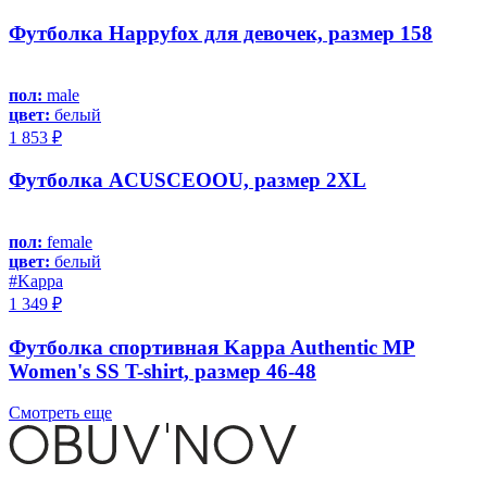
Футболка Happyfox для девочек, размер 158
пол:
male
цвет:
белый
1 853 ₽
Футболка ACUSCEOOU, размер 2XL
пол:
female
цвет:
белый
#Kappa
1 349 ₽
Футболка спортивная Kappa Authentic MP
Women's SS T-shirt, размер 46-48
Смотреть еще