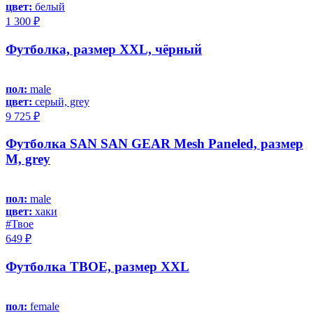
цвет:
белый
1 300 ₽
Футболка, размер XXL, чёрный
пол:
male
цвет:
серый, grey
9 725 ₽
Футболка SAN SAN GEAR Mesh Paneled, размер
M, grey
пол:
male
цвет:
хаки
#Твое
649 ₽
Футболка ТВОЕ, размер XXL
пол:
female