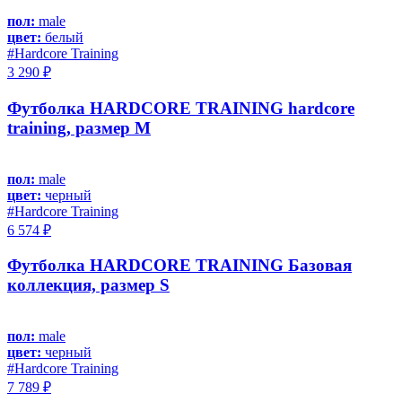
пол:
male
цвет:
белый
#Hardcore Training
3 290 ₽
Футболка HARDCORE TRAINING hardcore
training, размер M
пол:
male
цвет:
черный
#Hardcore Training
6 574 ₽
Футболка HARDCORE TRAINING Базовая
коллекция, размер S
пол:
male
цвет:
черный
#Hardcore Training
7 789 ₽