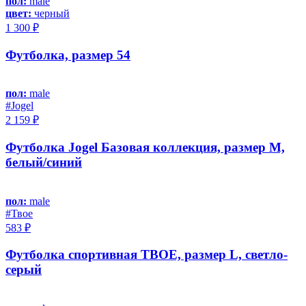
пол:
male
цвет:
черный
1 300 ₽
Футболка, размер 54
пол:
male
#Jоgel
2 159 ₽
Футболка Jogel Базовая коллекция, размер M,
белый/синий
пол:
male
#Твое
583 ₽
Футболка спортивная ТВОЕ, размер L, светло-
серый