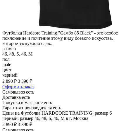
Футболка Hardcore Training "Самбо 85 Black" - это особое
поклонение и почтение этому виду боевого искусства,
которое заслужило слав...
размер
46, 48, S, 46, M
пол
male
цвет
черный
2 890 ₽
3 390 ₽
Оформить заказ
Самовывоз есть
Доставка есть
Покупка в магазине есть
Гарантия производителя есть
Цены на Футболка HARDCORE TRAINING, размер S
черный, размер 46, 48, S, 46, M в г. Москва
2 890 ₽
3 390 ₽
Самовывоз есть