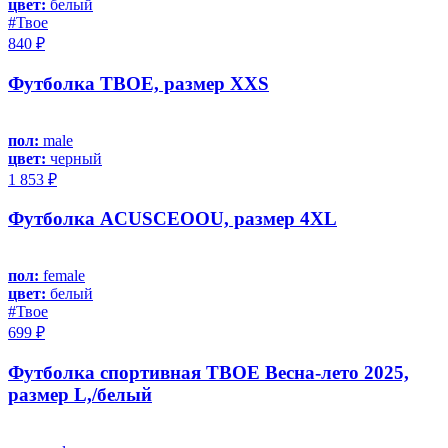
цвет:
белый
#Твое
840 ₽
Футболка ТВОЕ, размер XXS
пол:
male
цвет:
черный
1 853 ₽
Футболка ACUSCEOOU, размер 4XL
пол:
female
цвет:
белый
#Твое
699 ₽
Футболка спортивная ТВОЕ Весна-лето 2025,
размер L,/белый