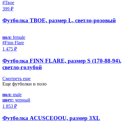
#Твое
399 ₽
Футболка ТВОЕ, размер L, светло-розовый
пол:
female
#Finn Flare
1 475 ₽
Футболка FINN FLARE, размер S (170-88-94),
светло-голубой
Смотреть еще
Еще футболки и поло
пол:
male
цвет:
черный
1 853 ₽
Футболка ACUSCEOOU, размер 3XL