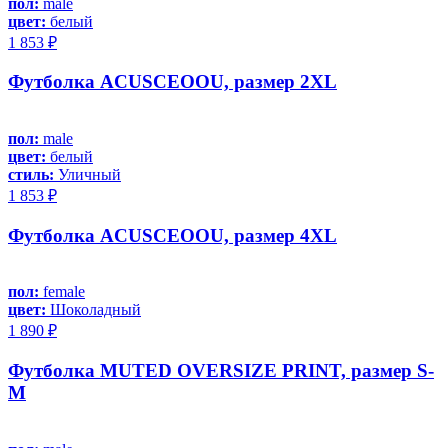
пол:
male
цвет:
белый
1 853 ₽
Футболка ACUSCEOOU, размер 2XL
пол:
male
цвет:
белый
стиль:
Уличный
1 853 ₽
Футболка ACUSCEOOU, размер 4XL
пол:
female
цвет:
Шоколадный
1 890 ₽
Футболка MUTED OVERSIZE PRINT, размер S-
M