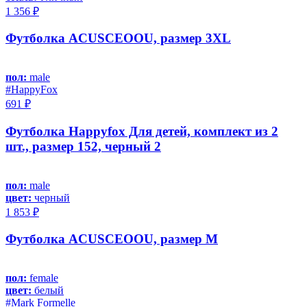
1 356 ₽
Футболка ACUSCEOOU, размер 3XL
пол:
male
#HappyFox
691 ₽
Футболка Happyfox Для детей, комплект из 2
шт., размер 152, черный 2
пол:
male
цвет:
черный
1 853 ₽
Футболка ACUSCEOOU, размер M
пол:
female
цвет:
белый
#Mark Formelle