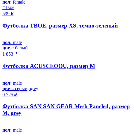
пол:
female
#Твое
599 ₽
Футболка ТВОЕ, размер XS, темно-зеленый
пол:
male
цвет:
белый
1 853 ₽
Футболка ACUSCEOOU, размер M
пол:
male
цвет:
серый, grey
9 725 ₽
Футболка SAN SAN GEAR Mesh Paneled, размер
M, grey
пол:
male