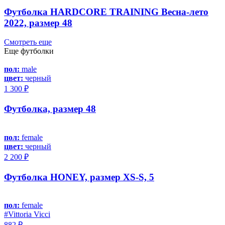
Футболка HARDCORE TRAINING Весна-лето
2022, размер 48
Смотреть еще
Еще футболки
пол:
male
цвет:
черный
1 300 ₽
Футболка, размер 48
пол:
female
цвет:
черный
2 200 ₽
Футболка HONEY, размер XS-S, 5
пол:
female
#Vittoria Vicci
882 ₽