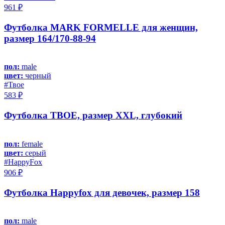
961 ₽
Футболка MARK FORMELLE для женщин,
размер 164/170-88-94
пол:
male
цвет:
черный
#Твое
583 ₽
Футболка ТВОЕ, размер XXL, глубокий
пол:
female
цвет:
серый
#HappyFox
906 ₽
Футболка Happyfox для девочек, размер 158
пол:
male