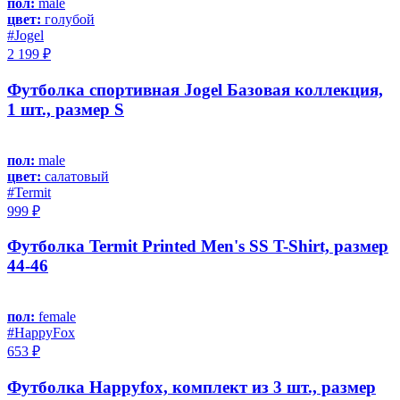
пол:
male
цвет:
голубой
#Jоgel
2 199 ₽
Футболка спортивная Jogel Базовая коллекция,
1 шт., размер S
пол:
male
цвет:
салатовый
#Termit
999 ₽
Футболка Termit Printed Men's SS T-Shirt, размер
44-46
пол:
female
#HappyFox
653 ₽
Футболка Happyfox, комплект из 3 шт., размер