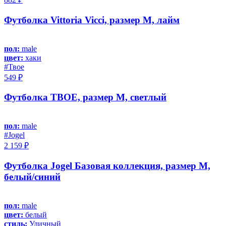
Футболка Vittoria Vicci, размер M, лайм
пол:
male
цвет:
хаки
#Твое
549 ₽
Футболка ТВОЕ, размер M, светлый
пол:
male
#Jоgel
2 159 ₽
Футболка Jogel Базовая коллекция, размер M,
белый/синий
пол:
male
цвет:
белый
стиль:
Уличный