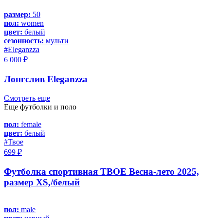
размер:
50
пол:
women
цвет:
белый
сезонность:
мульти
#Eleganzza
6 000 ₽
Лонгслив Eleganzza
Смотреть еще
Еще футболки и поло
пол:
female
цвет:
белый
#Твое
699 ₽
Футболка спортивная ТВОЕ Весна-лето 2025,
размер XS,/белый
пол:
male