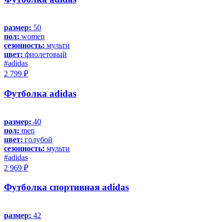
размер:
50
пол:
women
сезонность:
мульти
цвет:
фиолетовый
#adidas
2 799 ₽
Футболка adidas
размер:
40
пол:
men
цвет:
голубой
сезонность:
мульти
#adidas
2 969 ₽
Футболка спортивная adidas
размер:
42