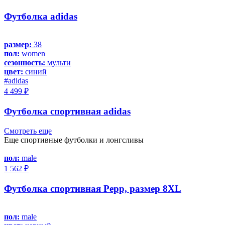
Футболка adidas
размер:
38
пол:
women
сезонность:
мульти
цвет:
синий
#adidas
4 499 ₽
Футболка спортивная adidas
Смотреть еще
Еще спортивные футболки и лонгсливы
пол:
male
1 562 ₽
Футболка спортивная Pepp, размер 8XL
пол:
male