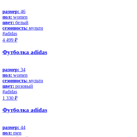
размер:
46
пол:
women
цвет:
белый
сезонность:
мульти
#adidas
4 499 ₽
Футболка adidas
размер:
34
пол:
women
сезонность:
мульти
цвет:
розовый
#adidas
1 330 ₽
Футболка adidas
размер:
44
пол:
men