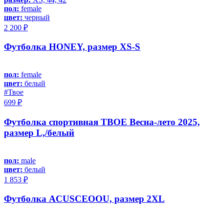
пол:
female
цвет:
черный
2 200 ₽
Футболка HONEY, размер XS-S
пол:
female
цвет:
белый
#Твое
699 ₽
Футболка спортивная ТВОЕ Весна-лето 2025,
размер L,/белый
пол:
male
цвет:
белый
1 853 ₽
Футболка ACUSCEOOU, размер 2XL