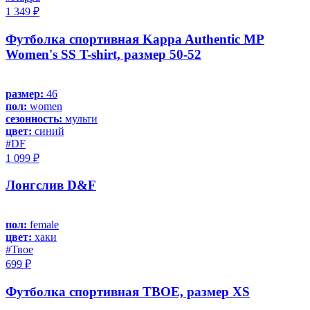
1 349 ₽
Футболка спортивная Kappa Authentic MP
Women's SS T-shirt, размер 50-52
размер:
46
пол:
women
сезонность:
мульти
цвет:
синий
#DF
1 099 ₽
Лонгслив D&F
пол:
female
цвет:
хаки
#Твое
699 ₽
Футболка спортивная ТВОЕ, размер XS