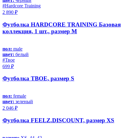
цвет:
черный
#Hardcore Training
2 890 ₽
Футболка HARDCORE TRAINING Базовая
коллекция, 1 шт., размер M
пол:
male
цвет:
белый
#Твое
699 ₽
Футболка ТВОЕ, размер S
пол:
female
цвет:
зеленый
2 046 ₽
Футболка FEELZ.DISCOUNT, размер XS
размер:
XS, 44, 42