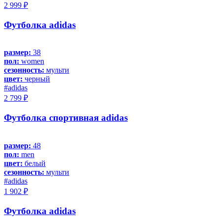
2 999 ₽
Футболка adidas
размер:
38
пол:
women
сезонность:
мульти
цвет:
черный
#adidas
2 799 ₽
Футболка спортивная adidas
размер:
48
пол:
men
цвет:
белый
сезонность:
мульти
#adidas
1 902 ₽
Футболка adidas