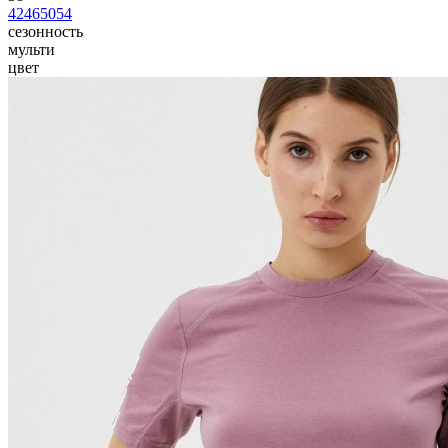
42
46
50
54
сезонность
мульти
цвет