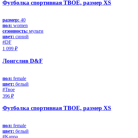
Футболка спортивная ТВОЕ, размер XS
размер:
40
пол:
women
сезонность:
мульти
цвет:
синий
#DF
1 099 ₽
Лонгслив D&F
пол:
female
цвет:
белый
#Твое
396 ₽
Футболка спортивная ТВОЕ, размер XS
пол:
female
цвет:
белый
#Kappa