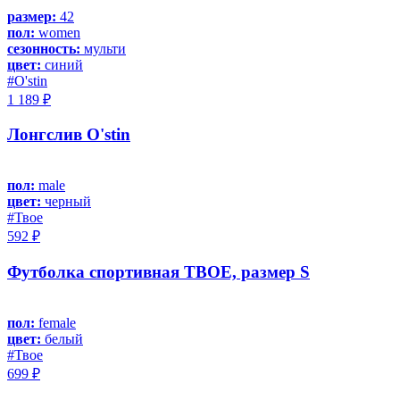
размер:
42
пол:
women
сезонность:
мульти
цвет:
синий
#O'stin
1 189 ₽
Лонгслив O'stin
пол:
male
цвет:
черный
#Твое
592 ₽
Футболка спортивная ТВОЕ, размер S
пол:
female
цвет:
белый
#Твое
699 ₽