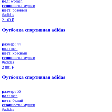
пол:
women
сезонность:
мульти
цвет:
розовый
#adidas
2 163 ₽
Футболка спортивная adidas
размер:
44
пол:
men
цвет:
красный
сезонность:
мульти
#adidas
2 801 ₽
Футболка спортивная adidas
размер:
56
пол:
men
цвет:
белый
сезонность:
мульти
#adidas