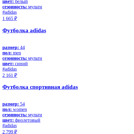
цвет:
белый
сезонность:
мульти
#adidas
1 665 ₽
Футболка adidas
размер:
44
пол:
men
сезонность:
мульти
цвет:
синий
#adidas
2 161 ₽
Футболка спортивная adidas
размер:
54
пол:
women
сезонность:
мульти
цвет:
фиолетовый
#adidas
2 799 ₽